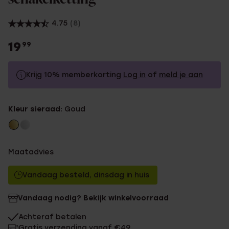
4.75
(8)
19
99
Krijg 10% memberkorting
Log in
of
meld je aan
19.99
Zonder memberkorting
Kleur sieraad:
Goud
17.99
Met memberkorting
Maatadvies
Vandaag besteld, dinsdag in huis
Vandaag nodig? Bekijk winkelvoorraad
Achteraf betalen
Gratis verzending vanaf €49