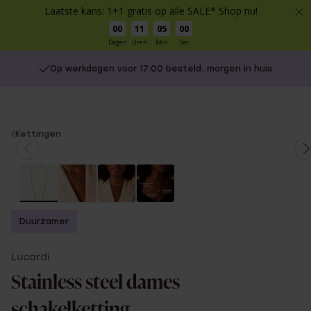
Laatste kans: 1+1 gratis op alle SALE* Shop nu!
00
11
04
59
Dagen
Uren
Min
Sec
Op werkdagen voor 17:00 besteld, morgen in huis
You
Kettingen
are
here:
Duurzamer
Lucardi
Stainless steel dames
schakelketting