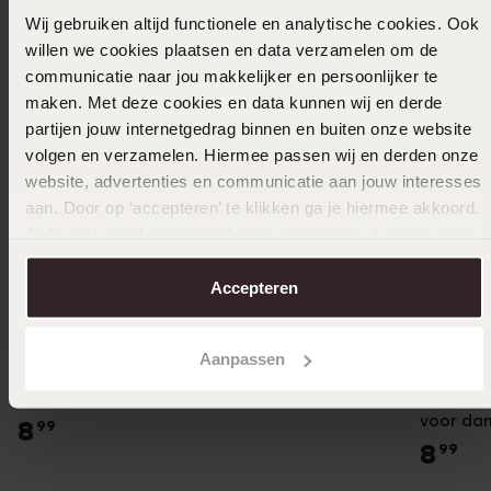
Wij gebruiken altijd functionele en analytische cookies. Ook
willen we cookies plaatsen en data verzamelen om de
communicatie naar jou makkelijker en persoonlijker te
maken. Met deze cookies en data kunnen wij en derde
partijen jouw internetgedrag binnen en buiten onze website
volgen en verzamelen. Hiermee passen wij en derden onze
website, advertenties en communicatie aan jouw interesses
aan. Door op ‘accepteren’ te klikken ga je hiermee akkoord.
Je kunt je voorkeuren altijd weer aanpassen. Lees er meer
over in ons
cookiebeleid
.
Accepteren
Bestseller
Bestsel
Aanpassen
Stainless steel goldplated hanger voor dames
Stainles
voor da
8
99
8
99