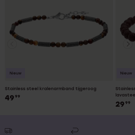
Nieuw
Nieuw
Stainless steel kralenarmband tijgeroog
Stainles
lavaste
49
99
29
99