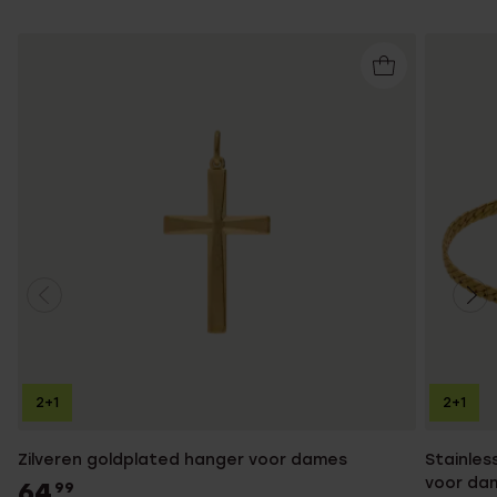
2+1
2+1
Zilveren goldplated hanger voor dames
Stainles
voor da
64
99