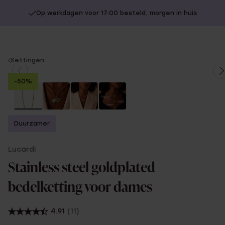
Op werkdagen voor 17:00 besteld, morgen in huis
You
Kettingen
are
-50%
here:
Duurzamer
Lucardi
Stainless steel goldplated
bedelketting voor dames
4.91
(11)