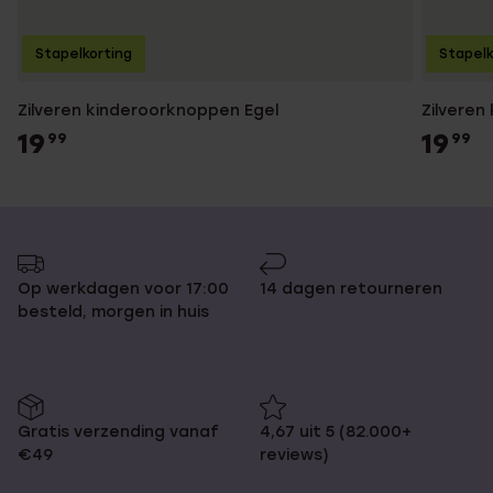
Stapelkorting
Stapelk
Zilveren kinderoorknoppen Egel
Zilveren
19
19
99
99
Op werkdagen voor 17:00
14 dagen retourneren
besteld, morgen in huis
Gratis verzending vanaf
4,67 uit 5 (82.000+
€49
reviews)