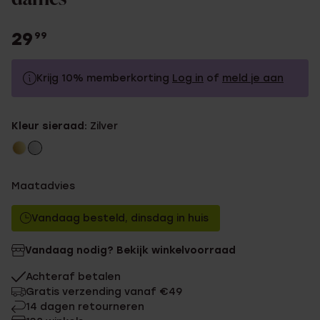
29
99
Krijg 10% memberkorting
Log in
of
meld je aan
29.99
Zonder memberkorting
Kleur sieraad:
Zilver
26.99
Met memberkorting
Maatadvies
Vandaag besteld, dinsdag in huis
Vandaag nodig? Bekijk winkelvoorraad
Achteraf betalen
Gratis verzending vanaf €49
14 dagen retourneren