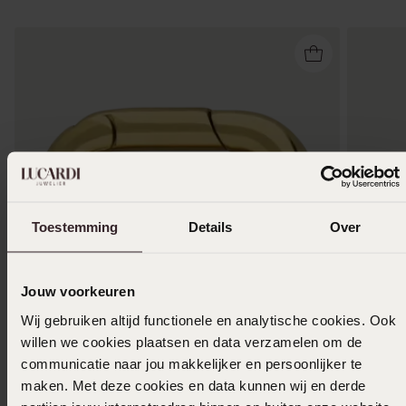
Toestemming
Details
Over
Jouw voorkeuren
Wij gebruiken altijd functionele en analytische cookies. Ook
Bestseller
Bestsel
willen we cookies plaatsen en data verzamelen om de
communicatie naar jou makkelijker en persoonlijker te
Stainless steel goldplated hanger voor dames
Stainles
maken. Met deze cookies en data kunnen wij en derde
voor da
8
99