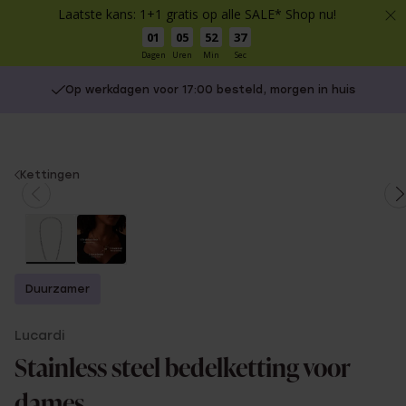
Laatste kans: 1+1 gratis op alle SALE* Shop nu!
01
05
52
37
Dagen
Uren
Min
Sec
Op werkdagen voor 17:00 besteld, morgen in huis
You
Kettingen
are
here:
Duurzamer
Lucardi
Stainless steel bedelketting voor
dames