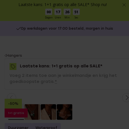
Laatste kans: 1+1 gratis op alle SALE* Shop nu!
00
17
26
50
Dagen
Uren
Min
Sec
Op werkdagen voor 17:00 besteld, morgen in huis
You
Hangers
are
Laatste kans: 1+1 gratis op alle SALE*
here:
Voeg 2 items toe aan je winkelmandje en krijg het
goedkoopste gratis.
*
-50%
1+1 gratis
Duurzamer
Waterproof