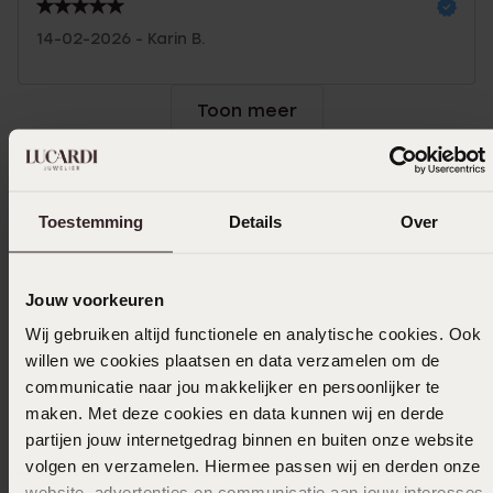
14-02-2026 - Karin B.
Toon meer
Toestemming
Uitverkocht
Details
Over
Ook leuk voor jou
Jouw voorkeuren
Wij gebruiken altijd functionele en analytische cookies. Ook
willen we cookies plaatsen en data verzamelen om de
communicatie naar jou makkelijker en persoonlijker te
maken. Met deze cookies en data kunnen wij en derde
partijen jouw internetgedrag binnen en buiten onze website
volgen en verzamelen. Hiermee passen wij en derden onze
website, advertenties en communicatie aan jouw interesses