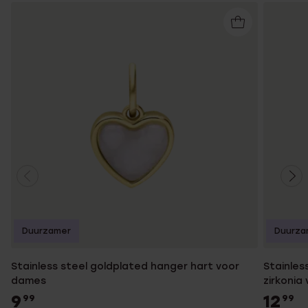
Duurzamer
Duurza
Stainless steel goldplated hanger hart voor
Stainles
dames
zirkonia
9
12
99
99