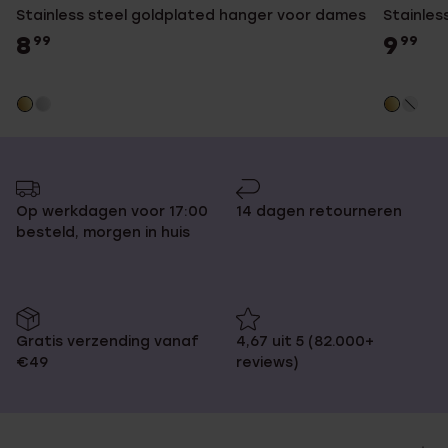
Stainless steel goldplated hanger voor dames
Stainles
8
9
99
99
Op werkdagen voor 17:00
14 dagen retourneren
besteld, morgen in huis
Gratis verzending vanaf
4,67 uit 5 (82.000+
€49
reviews)