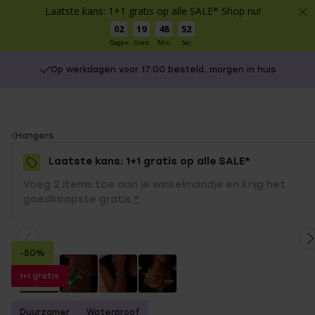
Laatste kans: 1+1 gratis op alle SALE* Shop nu!
02
19
48
52
Dagen
Uren
Min
Sec
Op werkdagen voor 17:00 besteld, morgen in huis
You
Hangers
are
Laatste kans: 1+1 gratis op alle SALE*
here:
Voeg 2 items toe aan je winkelmandje en krijg het
goedkoopste gratis.
*
-50%
1+1 gratis
Duurzamer
Waterproof