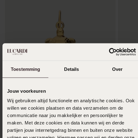
Toestemming
Details
Over
Duurzamer
Duurza
Jouw voorkeuren
Wij gebruiken altijd functionele en analytische cookies. Ook
Stainless steel goldplated hanger voor dames
Stainles
willen we cookies plaatsen en data verzamelen om de
9
9
99
99
communicatie naar jou makkelijker en persoonlijker te
maken. Met deze cookies en data kunnen wij en derde
partijen jouw internetgedrag binnen en buiten onze website
volgen en verzamelen. Hiermee passen wij en derden onze