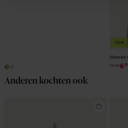
-50%
Zilveren
6
5
12.99
Anderen kochten ook