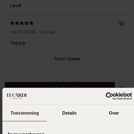
Leuk
04-01-2025 - Cecilia
Toppp
Toon meer
In winkelmand
Ook leuk voor jou
Toestemming
Details
Over
Jouw voorkeuren