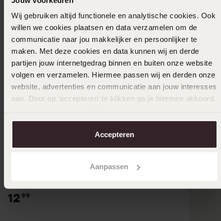
Wij gebruiken altijd functionele en analytische cookies. Ook
willen we cookies plaatsen en data verzamelen om de
communicatie naar jou makkelijker en persoonlijker te
maken. Met deze cookies en data kunnen wij en derde
partijen jouw internetgedrag binnen en buiten onze website
volgen en verzamelen. Hiermee passen wij en derden onze
website, advertenties en communicatie aan jouw interesses
aan. Door op ‘accepteren’ te klikken ga je hiermee akkoord.
Je kunt je voorkeuren altijd weer aanpassen. Lees er meer
over in ons
cookiebeleid
.
Accepteren
Duurzamer
Aanpassen
Stainless steel goldplated hanger ster voor
dames
12
99