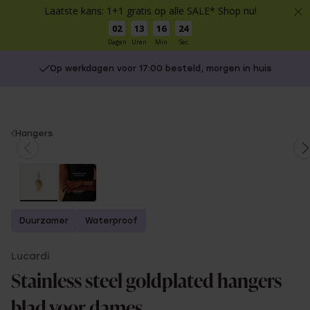
Laatste kans: 1+1 gratis op alle SALE* Shop nu!
02
13
16
23
Dagen
Uren
Min
Sec
Op werkdagen voor 17:00 besteld, morgen in huis
You
Hangers
are
here:
Duurzamer
Waterproof
Lucardi
Stainless steel goldplated hangers
blad voor dames