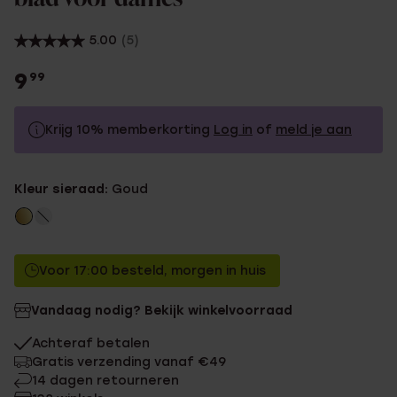
5.00
(5)
9
99
Krijg 10% memberkorting
Log in
of
meld je aan
9.99
Zonder memberkorting
Kleur sieraad:
Goud
8.99
Met memberkorting
Voor 17:00 besteld, morgen in huis
Vandaag nodig? Bekijk winkelvoorraad
Achteraf betalen
Gratis verzending vanaf €49
14 dagen retourneren