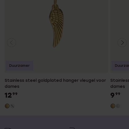
Duurzamer
Duurza
Stainless steel goldplated hanger vleugel voor
Stainles
dames
dames
12
9
99
99