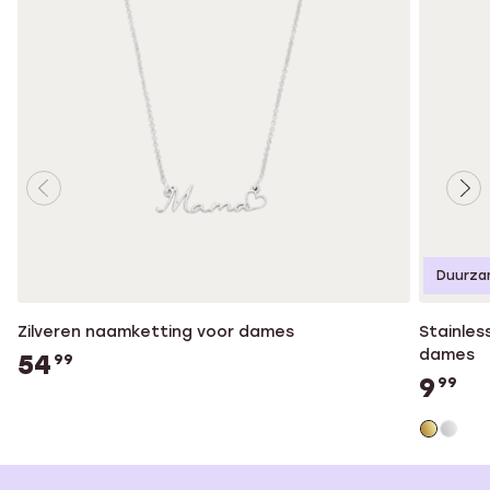
Duurza
Zilveren naamketting voor dames
Stainles
dames
54
99
9
99