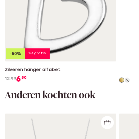
1+1 gratis
-50%
Zilveren hanger alfabet
6
50
12.99
Anderen kochten ook