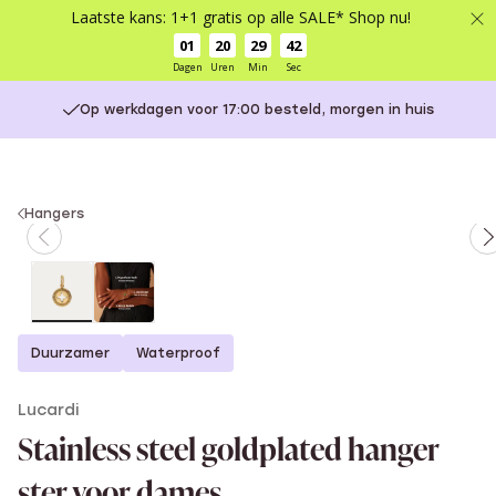
Laatste kans: 1+1 gratis op alle SALE* Shop nu!
01
20
29
41
Dagen
Uren
Min
Sec
Op werkdagen voor 17:00 besteld, morgen in huis
You
Hangers
are
here:
Duurzamer
Waterproof
Lucardi
Stainless steel goldplated hanger
ster voor dames