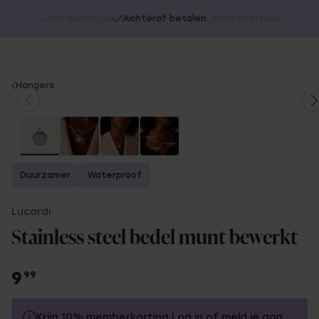
Op werkdagen voor 17:00 besteld, morgen in huis
Achteraf betalen
You
Hangers
are
here:
Duurzamer
Waterproof
Lucardi
Stainless steel bedel munt bewerkt
9
99
Krijg 10% memberkorting
Log in
of
meld je aan