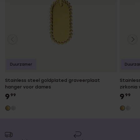
Duurzamer
Duurza
Stainless steel goldplated graveerplaat
Stainles
hanger voor dames
zirkonia
9
9
99
99