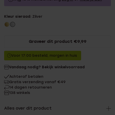
9.99
Zonder memberkorting
Kleur sieraad:
Zilver
8.99
Met memberkorting
Graveer dit product €9,99
Voor 17:00 besteld, morgen in huis
Vandaag nodig? Bekijk winkelvoorraad
Achteraf betalen
Gratis verzending vanaf €49
14 dagen retourneren
138 winkels
Alles over dit product