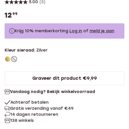
5.00
(3)
12
99
Krijg 10% memberkorting
Log in
of
meld je aan
12.99
Zonder memberkorting
Kleur sieraad:
Zilver
11.69
Met memberkorting
Graveer dit product €9,99
Vandaag nodig? Bekijk winkelvoorraad
Achteraf betalen
Gratis verzending vanaf €49
14 dagen retourneren
138 winkels