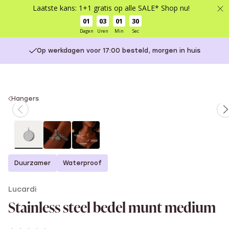
Laatste kans: 1+1 gratis op alle SALE* Shop nu!
01
03
01
29
Dagen
Uren
Min
Sec
Op werkdagen voor 17:00 besteld, morgen in huis
You
Hangers
are
here:
Duurzamer
Waterproof
Lucardi
Stainless steel bedel munt medium