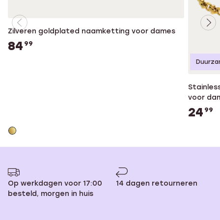
Zilveren goldplated naamketting voor dames
84
99
Duurza
Stainles
voor da
24
99
Op werkdagen voor 17:00
14 dagen retourneren
besteld, morgen in huis