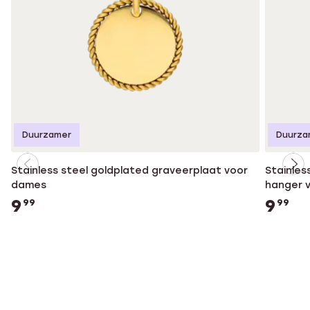
Duurzamer
Duurza
Stainless steel goldplated graveerplaat voor
Stainles
dames
hanger 
9
9
99
99