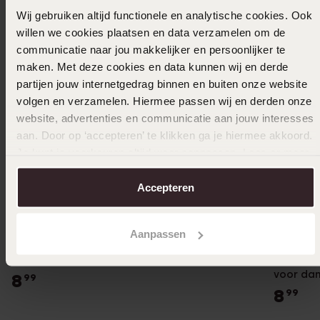
Wij gebruiken altijd functionele en analytische cookies. Ook
willen we cookies plaatsen en data verzamelen om de
communicatie naar jou makkelijker en persoonlijker te
maken. Met deze cookies en data kunnen wij en derde
partijen jouw internetgedrag binnen en buiten onze website
volgen en verzamelen. Hiermee passen wij en derden onze
website, advertenties en communicatie aan jouw interesses
aan. Door op ‘accepteren’ te klikken ga je hiermee akkoord.
Je kunt je voorkeuren altijd weer aanpassen. Lees er meer
over in ons
cookiebeleid
.
Accepteren
Bestseller
Bestsel
Aanpassen
Stainless steel goldplated hanger voor dames
Stainles
voor da
8
99
8
99