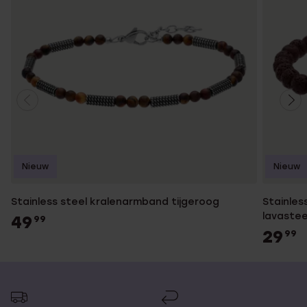
Nieuw
Nieuw
Stainless steel kralenarmband tijgeroog
Stainles
lavaste
49
99
29
99