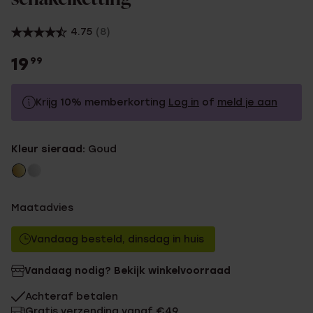
4.75
(8)
19
99
Krijg 10% memberkorting
Log in
of
meld je aan
19.99
Zonder memberkorting
Kleur sieraad:
Goud
17.99
Met memberkorting
Maatadvies
Vandaag besteld, dinsdag in huis
Vandaag nodig? Bekijk winkelvoorraad
Achteraf betalen
Gratis verzending vanaf €49