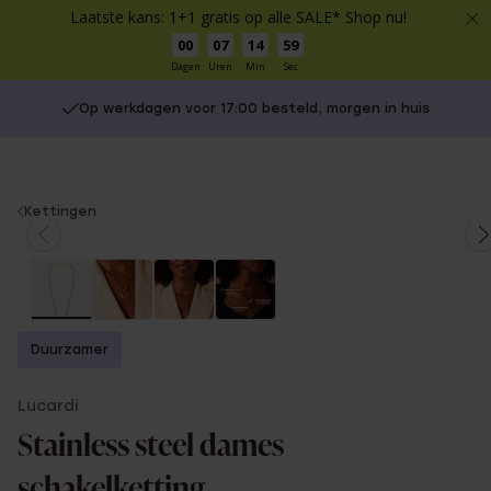
Laatste kans: 1+1 gratis op alle SALE* Shop nu!
00
07
14
58
Dagen
Uren
Min
Sec
Op werkdagen voor 17:00 besteld, morgen in huis
You
Kettingen
are
here:
Duurzamer
Lucardi
Stainless steel dames
schakelketting