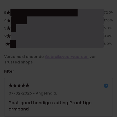
5
72.0%
4
17.0%
3
6.0%
2
0.0%
1
6.0%
Verzameld onder de
Gebruiksvoorwaarden
van
Trusted shops
Filter
07-02-2026 - Angelina d.
Past goed handige sluiting Prachtige
armband