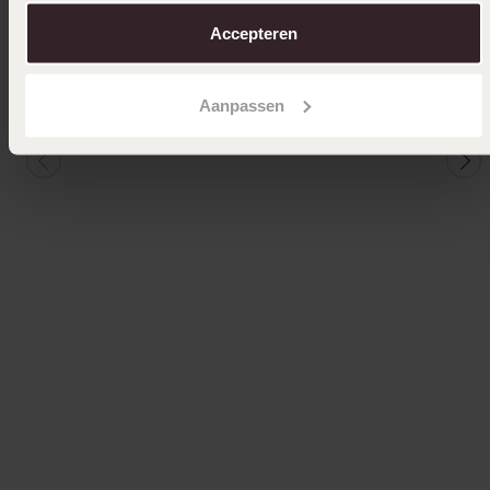
over in ons
cookiebeleid
.
39
39
99
99
Accepteren
Aanpassen