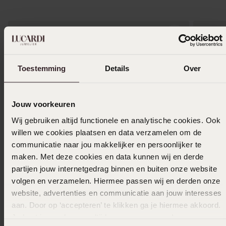
Toestemming
Details
Over
Jouw voorkeuren
Wij gebruiken altijd functionele en analytische cookies. Ook
willen we cookies plaatsen en data verzamelen om de
communicatie naar jou makkelijker en persoonlijker te
maken. Met deze cookies en data kunnen wij en derde
partijen jouw internetgedrag binnen en buiten onze website
volgen en verzamelen. Hiermee passen wij en derden onze
Bestseller
Bestsel
website, advertenties en communicatie aan jouw interesses
aan. Door op ‘accepteren’ te klikken ga je hiermee akkoord.
Guess stainless steel goldplated bangle voor
Guess st
Je kunt je voorkeuren altijd weer aanpassen. Lees er meer
dames
kristal 