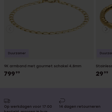
Duurzamer
Duurza
9K armband met gourmet schakel 4,8mm
Stainles
799
29
99
99
Op werkdagen voor 17:00
14 dagen retourneren
besteld, morgen in huis