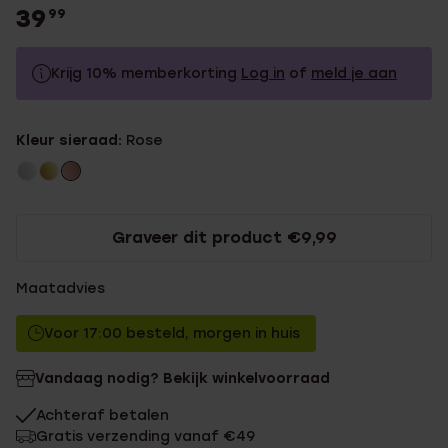
39
99
Krijg 10% memberkorting
Log in
of
meld je aan
39.99
Zonder memberkorting
Kleur sieraad:
Rose
35.99
Met memberkorting
Graveer dit product €9,99
Maatadvies
Voor 17:00 besteld, morgen in huis
Vandaag nodig? Bekijk winkelvoorraad
Achteraf betalen
Gratis verzending vanaf €49