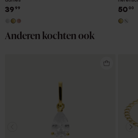
dames
herensc
39
50
99
00
Anderen kochten ook