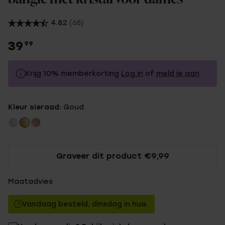
4.82
(65)
39
99
Krijg 10% memberkorting
Log in
of
meld je aan
39.99
Zonder memberkorting
Kleur sieraad:
Goud
35.99
Met memberkorting
Graveer dit product €9,99
Maatadvies
Vandaag besteld, dinsdag in huis