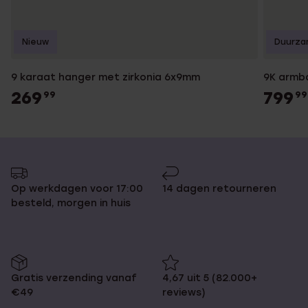
Nieuw
Duurza
9 karaat hanger met zirkonia 6x9mm
9K armb
269
799
99
99
Op werkdagen voor 17:00
14 dagen retourneren
besteld, morgen in huis
Gratis verzending vanaf
4,67 uit 5 (82.000+
€49
reviews)