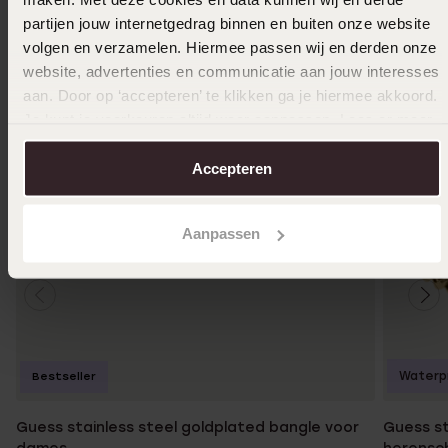
partijen jouw internetgedrag binnen en buiten onze website
volgen en verzamelen. Hiermee passen wij en derden onze
website, advertenties en communicatie aan jouw interesses
aan. Door op ‘accepteren’ te klikken ga je hiermee akkoord.
Je kunt je voorkeuren altijd weer aanpassen. Lees er meer
over in ons
cookiebeleid
.
Accepteren
Aanpassen
Waterp
Bestseller
Guess stainless steel goldplated bangle voor
Guess st