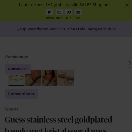
Laatste kans: 1+1 gratis op alle SALE* Shop nu!
01
05
33
37
Dagen
Uren
Min
Sec
Op werkdagen voor 17:00 besteld, morgen in huis
You
Armbanden
are
Bestseller
here:
Personaliseer
Guess
Guess stainless steel goldplated
bangle met kristal voor dames