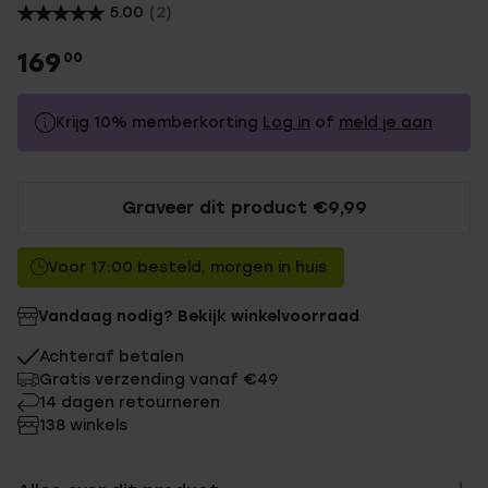
5.00
(2)
169
00
Krijg 10% memberkorting
Log in
of
meld je aan
169.0
Zonder memberkorting
Graveer dit product €9,99
152.1
Met memberkorting
Voor 17:00 besteld, morgen in huis
Vandaag nodig? Bekijk winkelvoorraad
Achteraf betalen
Gratis verzending vanaf €49
14 dagen retourneren
138 winkels