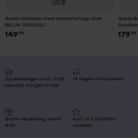
Guess stainless steel dameshorloge zilver
Guess Bellini Analoog Da
BELLINI GW0022L1
Goudkle
149
179
00
00
Op werkdagen voor 17:00
14 dagen retourneren
besteld, morgen in huis
Gratis verzending vanaf
4,67 uit 5 (82.000+
€49
reviews)