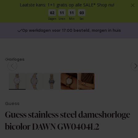
Laatste kans: 1+1 gratis op alle SALE* Shop nu!
02
11
11
03
Dagen
Uren
Min
Sec
Op werkdagen voor 17:00 besteld, morgen in huis
You
Horloges
are
here:
Guess
Guess stainless steel dameshorloge
bicolor DAWN GW0404L2