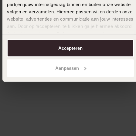
partijen jouw internetgedrag binnen en buiten onze website
volgen en verzamelen. Hiermee passen wij en derden onze
website, advertenties en communicatie aan jouw interesses
aan. Door op ‘accepteren’ te klikken ga je hiermee akkoord.
Je kunt je voorkeuren altijd weer aanpassen. Lees er meer
over in ons
cookiebeleid
.
Lorus dameshorloge stainless steel bicolor
Guess Bellini Analoog Da
Accepteren
zirkonia RG280XX9
Goudkle
89
179
00
00
Aanpassen