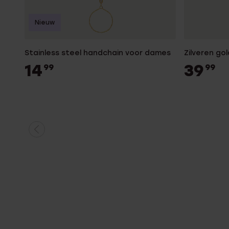
Nieuw
Stainless steel handchain voor dames
Zilveren go
14
39
99
99