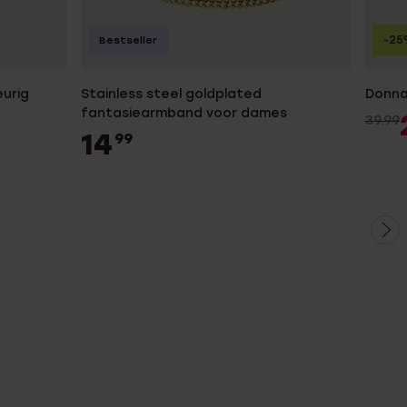
-25
Bestseller
urig
Stainless steel goldplated
Donna
fantasiearmband voor dames
39.99
14
99