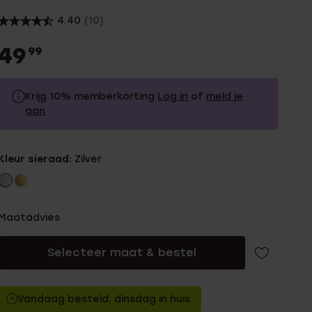
4.40
(10)
49
99
Krijg 10% memberkorting
Log in
of
meld je
aan
49.99
Zonder memberkorting
Kleur sieraad:
Zilver
44.99
Met memberkorting
Maatadvies
Selecteer maat & bestel
Vandaag besteld, dinsdag in huis