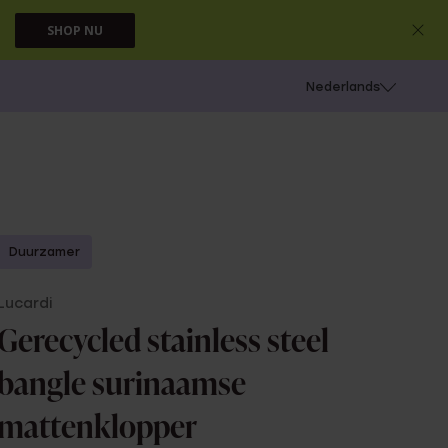
SHOP NU
 schieten
Nederlands
Duurzamer
Lucardi
Gerecycled stainless steel
bangle surinaamse
mattenklopper