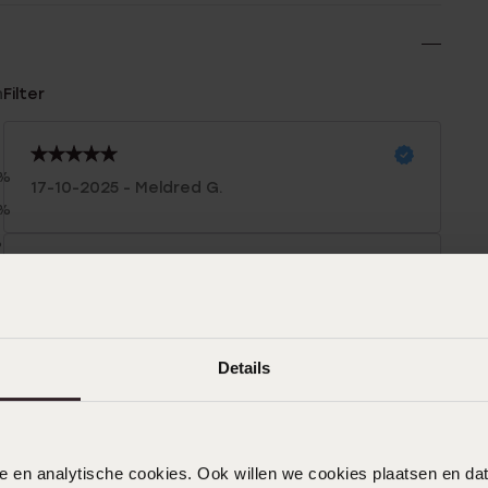
n
Filter
0%
17-10-2025 - Meldred G.
0%
%
%
10-10-2025 - R D.
%
De prijs
Details
14-06-2025 - Juanita C.
nele en analytische cookies. Ook willen we cookies plaatsen en 
Ben helemaal tevreden