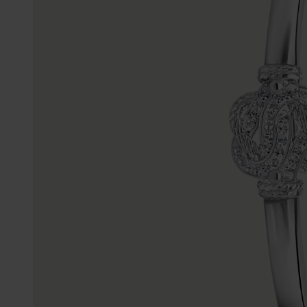
Enkelbandjes
Trouwringen
Accessoires
Piercings