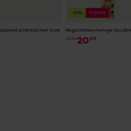
1+1 gratis
-50%
ldplated armband met kruis
Regal Dames Horloge Goudkle
20
00
39.99