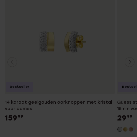
Bestseller
Bestsel
14 karaat geelgouden oorknoppen met kristal
Guess st
voor dames
15mm vo
159
29
99
99