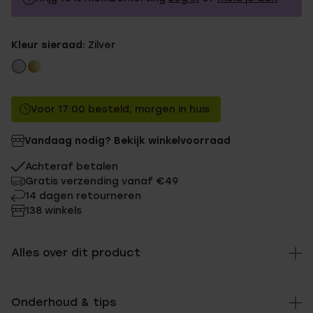
34.99
Zonder memberkorting
Kleur sieraad:
Zilver
31.49
Met memberkorting
Voor 17:00 besteld, morgen in huis
Vandaag nodig? Bekijk winkelvoorraad
Achteraf betalen
Gratis verzending vanaf €49
14 dagen retourneren
138 winkels
Alles over dit product
Onderhoud & tips