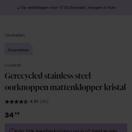
Op werkdagen voor 17:00 besteld, morgen in huis
You
Oorbellen
are
Bestseller
here:
Duurzamer
Lucardi
Gerecycled stainless steel
oorknoppen mattenklopper kristal
4.81
(26)
34
99
Krijg 10% memberkorting
Log in
of
meld je aan