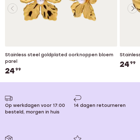
Stainless steel goldplated oorknoppen bloem
Stainles
parel
24
99
24
99
Op werkdagen voor 17:00
14 dagen retourneren
besteld, morgen in huis