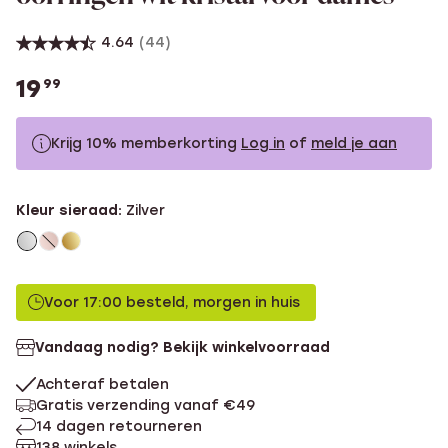
4.64
(44)
19
99
Krijg 10% memberkorting
Log in
of
meld je aan
19.99
Zonder memberkorting
Kleur sieraad:
Zilver
17.99
Met memberkorting
Voor 17:00 besteld, morgen in huis
Vandaag nodig? Bekijk winkelvoorraad
Achteraf betalen
Gratis verzending vanaf €49
14 dagen retourneren
138 winkels