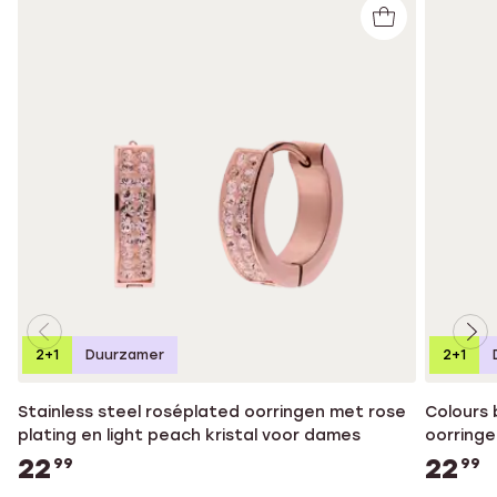
2+1
Duurzamer
2+1
Stainless steel roséplated oorringen met rose
Colours 
plating en light peach kristal voor dames
oorringe
22
22
99
99