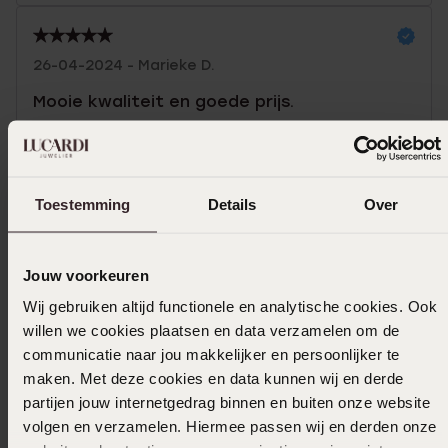
26-04-2024 - Marieke D.
Mooie kwaliteit en goede prijs.
Toestemming
Details
Over
In winkelmand
Ook leuk voor jou
Jouw voorkeuren
Wij gebruiken altijd functionele en analytische cookies. Ook
willen we cookies plaatsen en data verzamelen om de
communicatie naar jou makkelijker en persoonlijker te
maken. Met deze cookies en data kunnen wij en derde
partijen jouw internetgedrag binnen en buiten onze website
volgen en verzamelen. Hiermee passen wij en derden onze