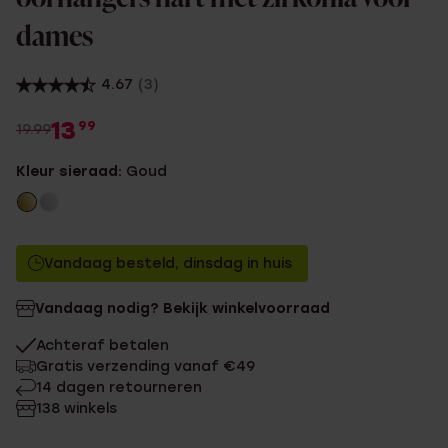
dames
4.67
(3)
13
99
19.99
Kleur sieraad:
Goud
Vandaag besteld, dinsdag in huis
Vandaag nodig? Bekijk winkelvoorraad
Achteraf betalen
Gratis verzending vanaf €49
14 dagen retourneren
138 winkels