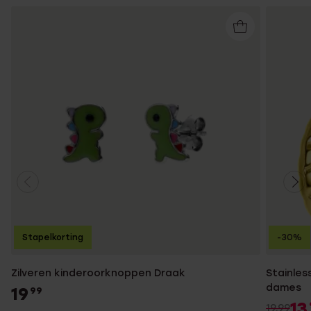
Stapelkorting
-30%
Zilveren kinderoorknoppen Draak
Stainles
dames
19
99
13
19.99