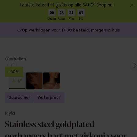
Laatste kans: 1+1 gratis op alle SALE* Shop nu!
00
23
21
01
Dagen
Uren
Min
Sec
Op werkdagen voor 17:00 besteld, morgen in huis
You
Oorbellen
are
-30%
here:
Duurzamer
Waterproof
Myla
Stainless steel goldplated
oorhangers hart met zirkonia voor