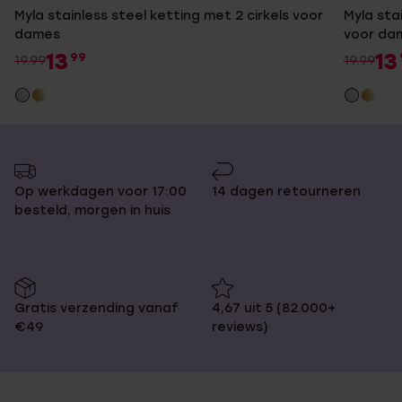
Myla stainless steel ketting met 2 cirkels voor
Myla sta
dames
voor da
13
13
99
19.99
19.99
Op werkdagen voor 17:00
14 dagen retourneren
besteld, morgen in huis
Gratis verzending vanaf
4,67 uit 5 (82.000+
€49
reviews)