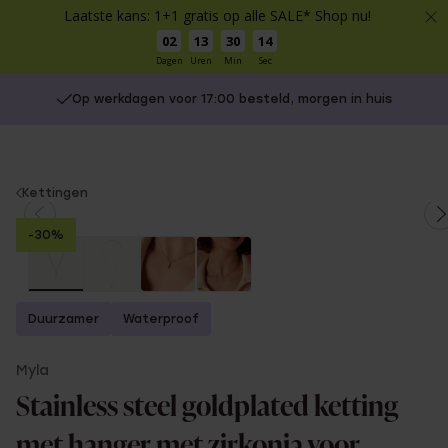
Laatste kans: 1+1 gratis op alle SALE* Shop nu!
02
13
30
13
Dagen
Uren
Min
Sec
Op werkdagen voor 17:00 besteld, morgen in huis
You
Kettingen
are
-30%
here:
Duurzamer
Waterproof
Myla
Stainless steel goldplated ketting
met hanger met zirkonia voor