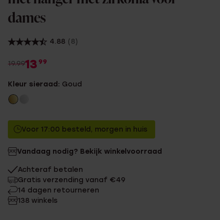
dames
4.88
(8)
13
99
19.99
Kleur sieraad:
Goud
Voor 17:00 besteld, morgen in huis
Vandaag nodig? Bekijk winkelvoorraad
Achteraf betalen
Gratis verzending vanaf €49
14 dagen retourneren
138 winkels