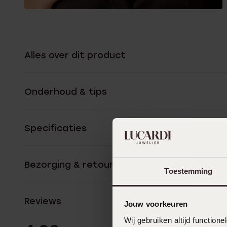
Alles over dit product
Onderhoud & tips
Specificaties
Bezorging & retourneren
Toestemming
Reviews
Jouw voorkeuren
Wij gebruiken altijd functio
21 Beoordelinge