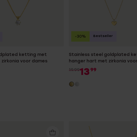
Bestseller
-30%
ldplated ketting met
Stainless steel goldplated k
 zirkonia voor dames
hanger hart met zirkonia vo
13
99
19.99