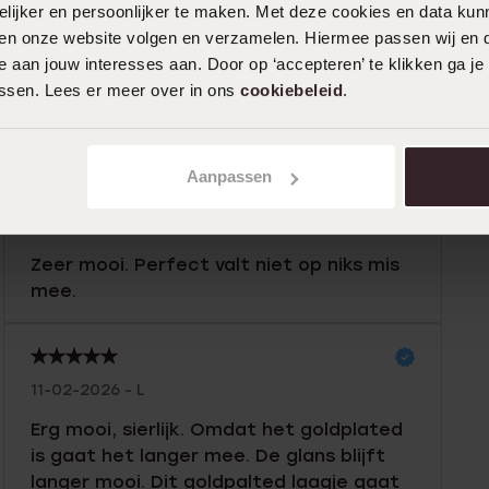
ijker en persoonlijker te maken. Met deze cookies en data kunn
iten onze website volgen en verzamelen. Hiermee passen wij en 
 aan jouw interesses aan. Door op ‘accepteren’ te klikken ga je
0%
09-07-2026 - Manon O.
assen. Lees er meer over in ons
cookiebeleid
.
%
leuke ketting voor leuke prijs
%
%
Aanpassen
%
23-02-2026 - Eva
Zeer mooi. Perfect valt niet op niks mis
mee.
11-02-2026 - L
Erg mooi, sierlijk. Omdat het goldplated
is gaat het langer mee. De glans blijft
langer mooi. Dit goldpalted laagje gaat