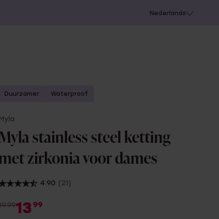
 schieten
Nederlands
Duurzamer
Waterproof
Myla
Myla stainless steel ketting
met zirkonia voor dames
4.90
(21)
13
99
19.99