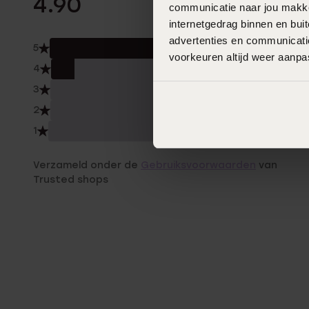
4.90
communicatie naar jou makkel
internetgedrag binnen en bu
advertenties en communicatie
5
90.
voorkeuren altijd weer aanp
4
10.0
3
0.0
2
0.0
1
0.0
Verzameld onder de
Gebruiksvoorwaarden
van
Trusted shops