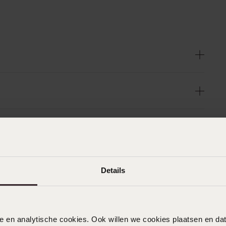
Details
nele en analytische cookies. Ook willen we cookies plaatsen en 
n
Filter