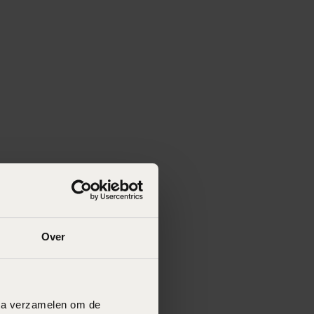
Over
data verzamelen om de