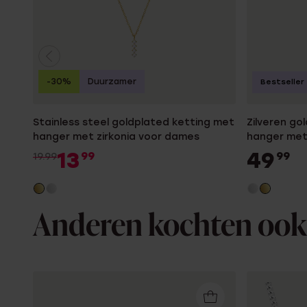
-30%
Duurzamer
Bestseller
Stainless steel goldplated ketting met
Zilveren go
hanger met zirkonia voor dames
hanger met
13
49
99
99
19.99
Anderen kochten ook