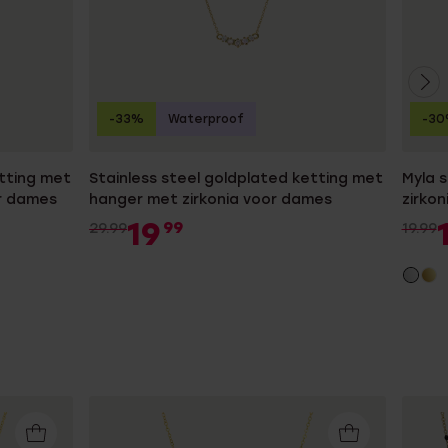
-33%
Waterproof
-3
etting met
Stainless steel goldplated ketting met
Myla s
or dames
hanger met zirkonia voor dames
zirko
19
99
29.99
19.99