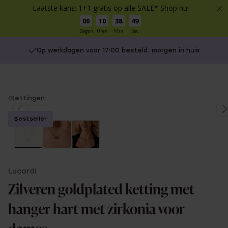
Laatste kans: 1+1 gratis op alle SALE* Shop nu!
00
10
38
49
Dagen
Uren
Min
Sec
Op werkdagen voor 17:00 besteld, morgen in huis
You
Kettingen
are
Bestseller
here:
Lucardi
Zilveren goldplated ketting met
hanger hart met zirkonia voor