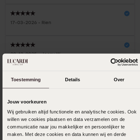
17-03-2026 - Rien
20-12-2025 - Jessy W.
Toon meer
Toestemming
Details
Over
Jouw voorkeuren
Selecteer maat & bestel
Wij gebruiken altijd functionele en analytische cookies. Ook
willen we cookies plaatsen en data verzamelen om de
Ook leuk voor jou
communicatie naar jou makkelijker en persoonlijker te
maken. Met deze cookies en data kunnen wij en derde