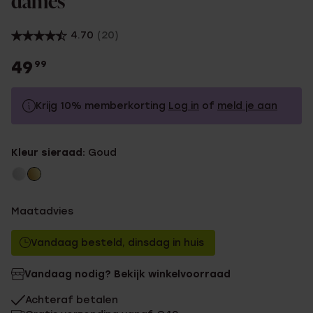
dames
4.70
(20)
49
99
Krijg 10% memberkorting
Log in
of
meld je aan
49.99
Zonder memberkorting
Kleur sieraad:
Goud
44.99
Met memberkorting
Maatadvies
Vandaag besteld, dinsdag in huis
Vandaag nodig? Bekijk winkelvoorraad
Achteraf betalen