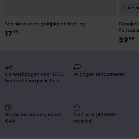
Duurza
Stainless steel goldplated ketting
Stainles
fantasi
17
99
39
99
Op werkdagen voor 17:00
14 dagen retourneren
besteld, morgen in huis
Gratis verzending vanaf
4,67 uit 5 (82.000+
€49
reviews)