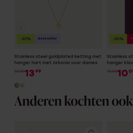
Bestseller
1
-30%
-50%
Stainless steel goldplated ketting met
Stainless s
hanger hart met zirkonia voor dames
hanger kla
13
10
99
0
19.99
19.99
Anderen kochten ook