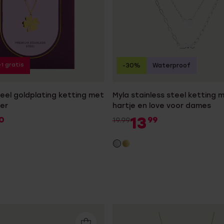
+1 gratis
-30%
Waterproof
teel goldplating ketting met
Myla stainless steel ketting 
ver
hartje en love voor dames
13
0
99
19.99