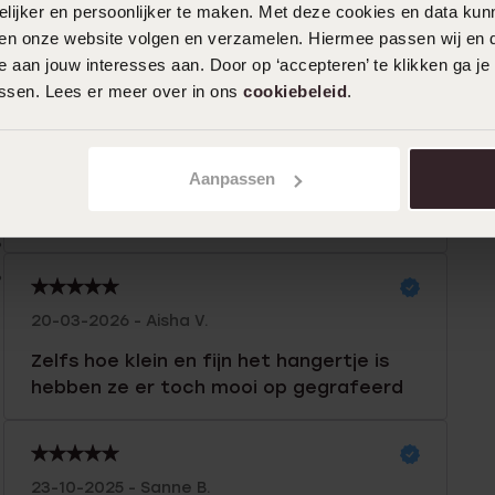
ijker en persoonlijker te maken. Met deze cookies en data kunn
iten onze website volgen en verzamelen. Hiermee passen wij en 
n
Filter
 aan jouw interesses aan. Door op ‘accepteren’ te klikken ga je
assen. Lees er meer over in ons
cookiebeleid
.
0%
20-03-2026 - Aisha V.
%
Aanpassen
Mooi op kunnen graveren ondanks dat
%
het zo klein was
%
%
20-03-2026 - Aisha V.
Zelfs hoe klein en fijn het hangertje is
hebben ze er toch mooi op gegrafeerd
23-10-2025 - Sanne B.