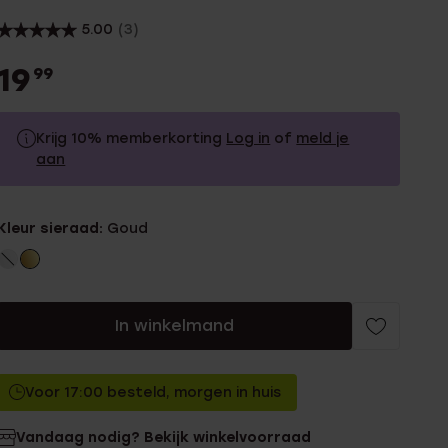
5.00
(3)
19
99
Krijg 10% memberkorting
Log in
of
meld je
aan
19.99
Zonder memberkorting
Kleur sieraad:
Goud
17.99
Met memberkorting
In winkelmand
Voor 17:00 besteld, morgen in huis
Vandaag nodig? Bekijk winkelvoorraad