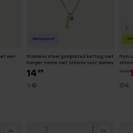
Waterproof
-3
met een
Stainless steel goldplated ketting met
Myla s
hanger mama met zirkonia voor dames
zirko
14
99
19.99