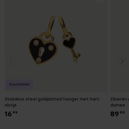
Duurzamer
Stainless steel goldplated hanger met hart
Zilveren
slotje
dames
16
89
99
99