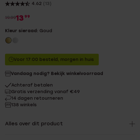
4.62
(13)
13
99
19.99
Kleur sieraad:
Goud
Voor 17:00 besteld, morgen in huis
Vandaag nodig? Bekijk winkelvoorraad
Achteraf betalen
Gratis verzending vanaf €49
14 dagen retourneren
138 winkels
Alles over dit product