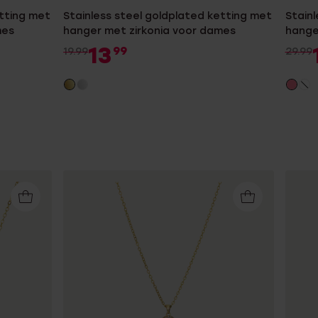
etting met
Stainless steel goldplated ketting met
Stainl
mes
hanger met zirkonia voor dames
hange
13
99
19.99
29.99