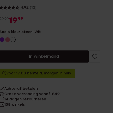
4.92
(12)
19
99
29.99
Basis kleur steen:
Wit
In winkelmand
Voor 17:00 besteld, morgen in huis
Achteraf betalen
Gratis verzending vanaf €49
14 dagen retourneren
138 winkels