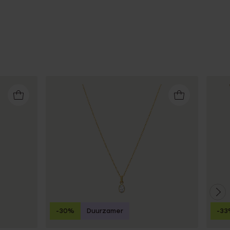
-30%
Duurzamer
-33