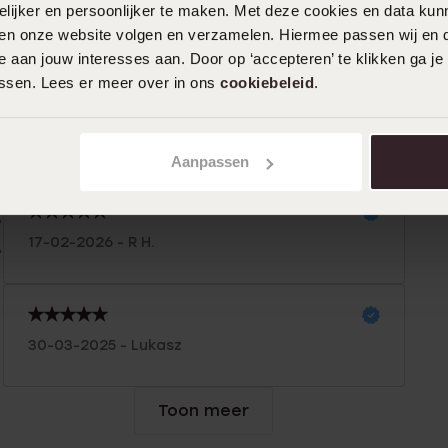
ijker en persoonlijker te maken. Met deze cookies en data kunn
iten onze website volgen en verzamelen. Hiermee passen wij en 
n
Filter
 aan jouw interesses aan. Door op ‘accepteren’ te klikken ga je
assen. Lees er meer over in ons
cookiebeleid
.
0%
29-04-2026 - Marjon
%
Aanpassen
%
%
17-02-2026 - R H.
%
30-03-2025 - Lukasz
Toon meer