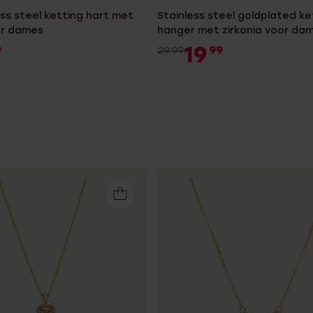
ess steel ketting hart met
Stainless steel goldplated k
or dames
hanger met zirkonia voor da
19
9
99
29.99