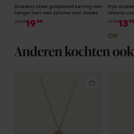
Stainless steel goldplated ketting met
Myla stainl
hanger hart met zirkonia voor dames
zirkonia vo
19
13
99
9
29.99
19.99
Anderen kochten ook