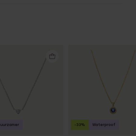
Duurzamer
-33%
Waterproof