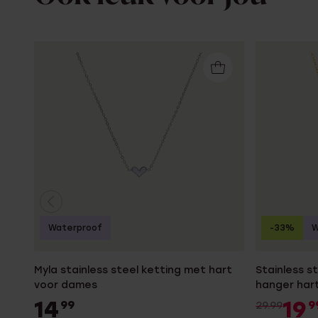
Waterproof
-33%
W
Myla stainless steel ketting met hart
Stainless s
voor dames
hanger har
14
19
99
9
29.99