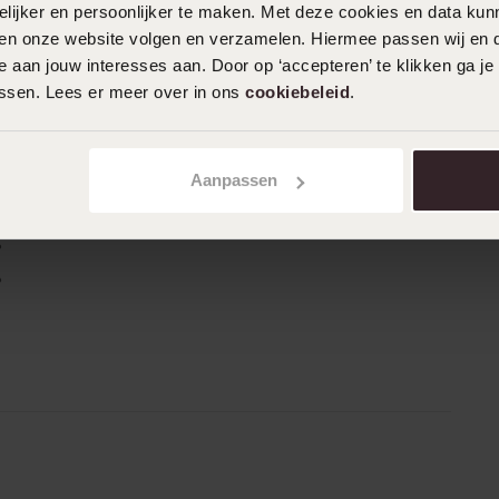
ijker en persoonlijker te maken. Met deze cookies en data kunn
iten onze website volgen en verzamelen. Hiermee passen wij en 
n
Filter
 aan jouw interesses aan. Door op ‘accepteren’ te klikken ga je
assen. Lees er meer over in ons
cookiebeleid
.
0%
04-06-2025 - Simon d.
%
Aanpassen
Is waar voor je geld.
%
%
%