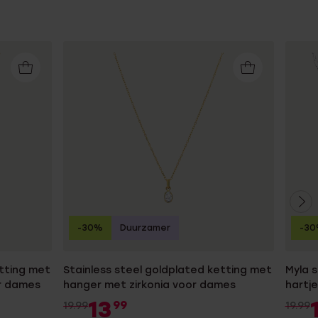
-30%
Duurzamer
-3
etting met
Stainless steel goldplated ketting met
Myla s
or dames
hanger met zirkonia voor dames
hartj
13
99
19.99
19.99