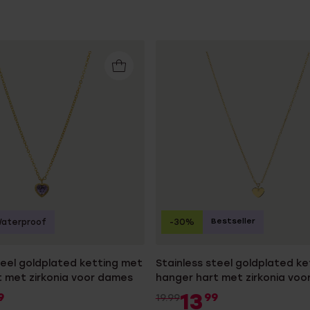
Bestseller
aterproof
-30%
teel goldplated ketting met
Stainless steel goldplated k
t met zirkonia voor dames
hanger hart met zirkonia vo
13
9
99
19.99