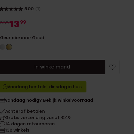
5.00
(1)
13
99
19.99
Kleur sieraad:
Goud
In winkelmand
Vandaag besteld, dinsdag in huis
Vandaag nodig? Bekijk winkelvoorraad
Achteraf betalen
Gratis verzending vanaf €49
14 dagen retourneren
138 winkels