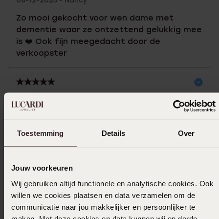
08-12-2025 - Nancy
Zo mooi gekocht voor wen dame met
dementie waar ze ontzettend gelukkig mee
is ❤️ Ook fijn meegedacht door de
verkoopster
18-05-2025 - Alisha W.
Leuke ketting
Toestemming
Details
Over
In winkelmand
Jouw voorkeuren
Wij gebruiken altijd functionele en analytische cookies. Ook
Ook leuk voor jou
willen we cookies plaatsen en data verzamelen om de
communicatie naar jou makkelijker en persoonlijker te
maken. Met deze cookies en data kunnen wij en derde