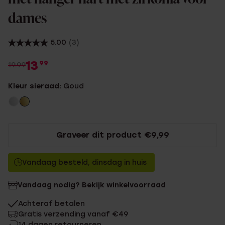
dames
5.00
(3)
13
99
19.99
Kleur sieraad:
Goud
Graveer dit product €9,99
Vandaag besteld, dinsdag in huis
Vandaag nodig? Bekijk winkelvoorraad
Achteraf betalen
Gratis verzending vanaf €49
14 dagen retourneren