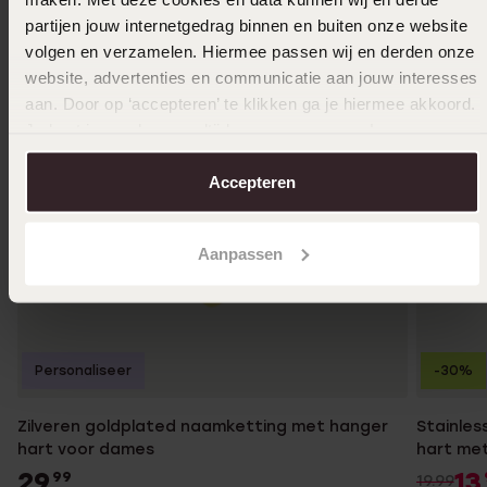
partijen jouw internetgedrag binnen en buiten onze website
volgen en verzamelen. Hiermee passen wij en derden onze
website, advertenties en communicatie aan jouw interesses
aan. Door op ‘accepteren’ te klikken ga je hiermee akkoord.
Je kunt je voorkeuren altijd weer aanpassen. Lees er meer
over in ons
cookiebeleid
.
Accepteren
Aanpassen
Personaliseer
-30%
Zilveren goldplated naamketting met hanger
Stainles
hart voor dames
hart met
29
13
99
19.99