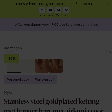
Laatste kans: 1+1 gratis op alle SALE* Shop nu!
01
10
34
35
Dagen
Uren
Min
Sec
Op werkdagen voor 17:00 besteld, morgen in huis
You
Kettingen
are
-30%
here:
Personaliseer
Waterproof
Myla
Stainless steel goldplated ketting
met hanger hart met zirkonia voor