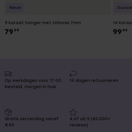
Nieuw
Duurza
9 karaat hanger met zirkonia 7mm
14 Kara
79
99
99
99
Op werkdagen voor 17:00
14 dagen retourneren
besteld, morgen in huis
Gratis verzending vanaf
4,67 uit 5 (82.000+
€49
reviews)