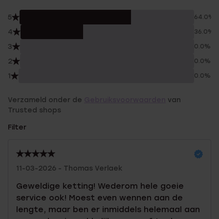
5
64.0%
4
36.0%
3
0.0%
2
0.0%
1
0.0%
Verzameld onder de
Gebruiksvoorwaarden
van
Trusted shops
Filter
11-03-2026 - Thomas Verlaek
Geweldige ketting! Wederom hele goeie
service ook! Moest even wennen aan de
lengte, maar ben er inmiddels helemaal aan