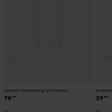
Zilveren naamketting voor dames
Stainles
74
39
99
99