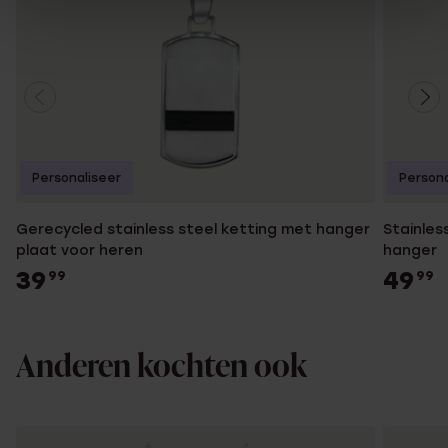
Personaliseer
Persona
Gerecycled stainless steel ketting met hanger
Stainles
plaat voor heren
hanger
39
49
99
99
Anderen kochten ook