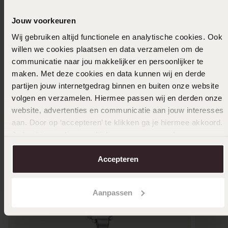
mooi I love it♥️
Jouw voorkeuren
Wij gebruiken altijd functionele en analytische cookies. Ook
Toon meer
willen we cookies plaatsen en data verzamelen om de
communicatie naar jou makkelijker en persoonlijker te
maken. Met deze cookies en data kunnen wij en derde
partijen jouw internetgedrag binnen en buiten onze website
Selecteer maat & bestel
volgen en verzamelen. Hiermee passen wij en derden onze
website, advertenties en communicatie aan jouw interesses
Ook leuk voor jou
aan. Door op ‘accepteren’ te klikken ga je hiermee akkoord.
Je kunt je voorkeuren altijd weer aanpassen. Lees er meer
over in ons
cookiebeleid
.
Accepteren
Aanpassen