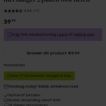
4.64
(14)
39
99
Krijg 10% memberkorting
Log in
of
meld je aan
39.99
Zonder memberkorting
Graveer dit product €9,99
35.99
Met memberkorting
Maatadvies
Voor 17:00 besteld, morgen in huis
Vandaag nodig? Bekijk winkelvoorraad
Achteraf betalen
Gratis verzending vanaf €49
14 dagen retourneren