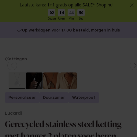
Laatste kans: 1+1 gratis op alle SALE* Shop nu!
02
14
44
49
Dagen
Uren
Min
Sec
Op werkdagen voor 17:00 besteld, morgen in huis
You
Kettingen
are
here:
Personaliseer
Duurzamer
Waterproof
Lucardi
Gerecycled stainless steel ketting
met hanger 2 platen voor heren