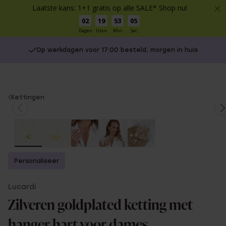
Laatste kans: 1+1 gratis op alle SALE* Shop nu!
02
19
53
05
Dagen
Uren
Min
Sec
Op werkdagen voor 17:00 besteld, morgen in huis
You
Kettingen
are
here:
Personaliseer
Lucardi
Zilveren goldplated ketting met
hanger hart voor dames