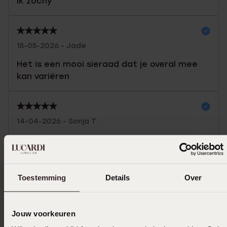
ik zochy
15-05-2026 - Jade
Het is een mooi sieraad dat je overal mee
kan variëren
14-04-2026 - Sonja T.
Het is een cadeautje voor mijn vriendin haar
dochter. Zij Maria, is er zo blij mee.. en nog
steeds erg mooi, staat haar ook prachtig...
Toestemming
Details
Over
Toon meer
Jouw voorkeuren