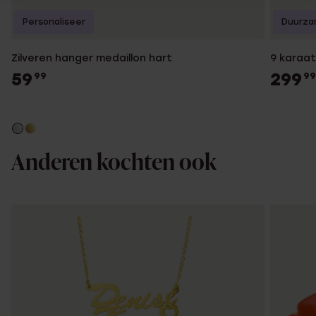
Personaliseer
Duurza
Zilveren hanger medaillon hart
9 karaat
59
299
99
99
Anderen kochten ook