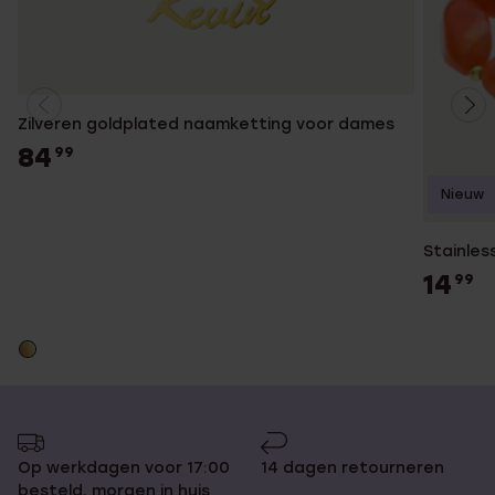
Zilveren goldplated naamketting voor dames
84
99
Nieuw
Stainles
14
99
Op werkdagen voor 17:00
14 dagen retourneren
besteld, morgen in huis