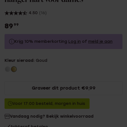
4.50
(16)
89
99
Krijg 10% memberkorting
Log in
of
meld je aan
89.99
Zonder memberkorting
Kleur sieraad:
Goud
80.99
Met memberkorting
Graveer dit product €9,99
Voor 17:00 besteld, morgen in huis
Vandaag nodig? Bekijk winkelvoorraad
Achteraf betalen