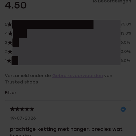
16 Beoordelingen
4.50
5
75.0%
4
13.0%
3
6.0%
2
0.0%
1
6.0%
Verzameld onder de
Gebruiksvoorwaarden
van
Trusted shops
Filter
19-07-2026
prachtige ketting met hanger, precies wat