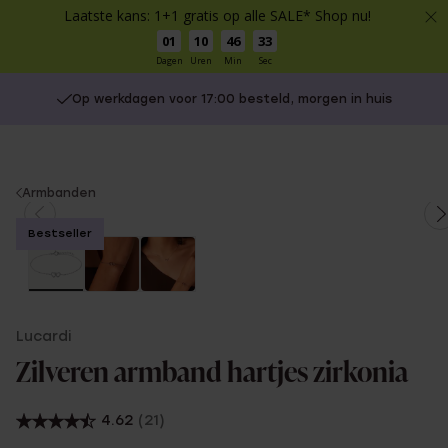
Laatste kans: 1+1 gratis op alle SALE* Shop nu!
01
10
46
33
Dagen
Uren
Min
Sec
Op werkdagen voor 17:00 besteld, morgen in huis
You
Armbanden
are
Bestseller
here:
Lucardi
Zilveren armband hartjes zirkonia
4.62
(21)