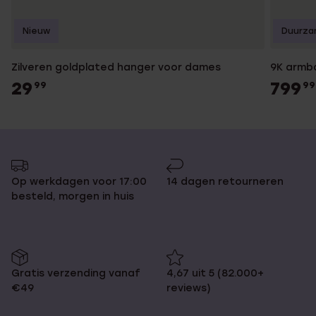
Nieuw
Duurza
Zilveren goldplated hanger voor dames
9K armb
29
799
99
99
Op werkdagen voor 17:00
14 dagen retourneren
besteld, morgen in huis
Gratis verzending vanaf
4,67 uit 5 (82.000+
€49
reviews)