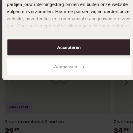
partijen jouw internetgedrag binnen en buiten onze website
volgen en verzamelen. Hiermee passen wij en derden onze
website, advertenties en communicatie aan jouw interesses
aan. Door op ‘accepteren’ te klikken ga je hiermee akkoord.
Je kunt je voorkeuren altijd weer aanpassen. Lees er meer
over in ons
cookiebeleid
.
Accepteren
Aanpassen
Bestseller
Zilveren armband 2 harten
Zilvere
29
34
99
99