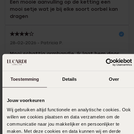
Een mooie aanvulling op de ketting een
mooi setje wat je bij elke soort oorbel kan
dragen
28-02-2026 - Patricia P.
Mooi schattig armbandje. Ik laat hem door
iemand anders om doen.
Toon meer
Toestemming
Details
Over
Jouw voorkeuren
Selecteer maat & bestel
Wij gebruiken altijd functionele en analytische cookies. Ook
willen we cookies plaatsen en data verzamelen om de
Ook leuk voor jou
communicatie naar jou makkelijker en persoonlijker te
maken. Met deze cookies en data kunnen wij en derde