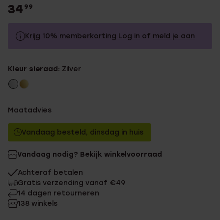
34
99
Krijg 10% memberkorting
Log in
of
meld je aan
34.99
Zonder memberkorting
Kleur sieraad:
Zilver
31.49
Met memberkorting
Maatadvies
Vandaag besteld, dinsdag in huis
Vandaag nodig? Bekijk winkelvoorraad
Achteraf betalen
Gratis verzending vanaf €49
14 dagen retourneren
138 winkels