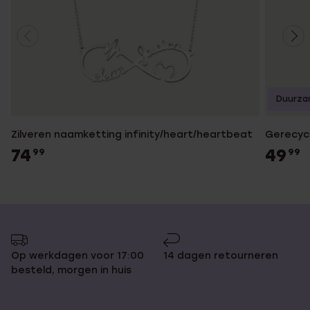
Duurza
Zilveren naamketting infinity/heart/heartbeat
Gerecycl
74
49
99
99
Op werkdagen voor 17:00
14 dagen retourneren
besteld, morgen in huis