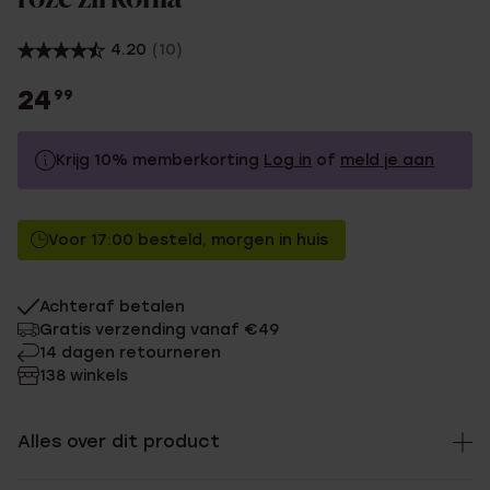
4.20
(10)
24
99
Krijg 10% memberkorting
Log in
of
meld je aan
24.99
Zonder memberkorting
Voor 17:00 besteld, morgen in huis
22.49
Met memberkorting
Achteraf betalen
Gratis verzending vanaf €49
14 dagen retourneren
138 winkels
Alles over dit product