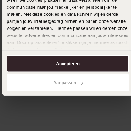
willen we cookies plaatsen en data verzamelen om de
communicatie naar jou makkelijker en persoonlijker te
maken. Met deze cookies en data kunnen wij en derde
partijen jouw internetgedrag binnen en buiten onze website
volgen en verzamelen. Hiermee passen wij en derden onze
website, advertenties en communicatie aan jouw interesses
aan. Door op ‘accepteren’ te klikken ga je hiermee akkoord.
Je kunt je voorkeuren altijd weer aanpassen. Lees er meer
over in ons
cookiebeleid
.
Accepteren
Zilveren kinderarmband vlinder zirkonia
Zilveren
hanger 
29
99
34
99
Aanpassen