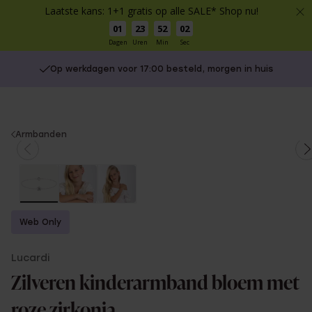
Laatste kans: 1+1 gratis op alle SALE* Shop nu!
01
23
52
02
Dagen
Uren
Min
Sec
Op werkdagen voor 17:00 besteld, morgen in huis
You
Armbanden
are
here:
Web Only
Lucardi
Zilveren kinderarmband bloem met
roze zirkonia