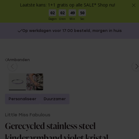
Laatste kans: 1+1 gratis op alle SALE* Shop nu!
02
02
49
50
Dagen
Uren
Min
Sec
Op werkdagen voor 17:00 besteld, morgen in huis
You
Armbanden
are
here:
Personaliseer
Duurzamer
Little Miss Fabulous
Gerecycled stainless steel
kinderarmband violet kristal