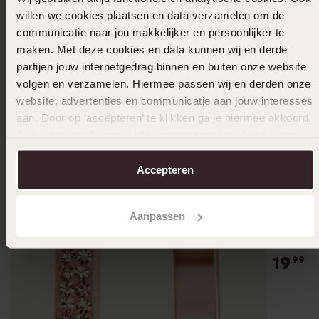
willen we cookies plaatsen en data verzamelen om de
communicatie naar jou makkelijker en persoonlijker te
maken. Met deze cookies en data kunnen wij en derde
partijen jouw internetgedrag binnen en buiten onze website
volgen en verzamelen. Hiermee passen wij en derden onze
website, advertenties en communicatie aan jouw interesses
aan. Door op ‘accepteren’ te klikken ga je hiermee akkoord.
Je kunt je voorkeuren altijd weer aanpassen. Lees er meer
over in ons
cookiebeleid
.
Accepteren
Aanpassen
Stainles
19
99