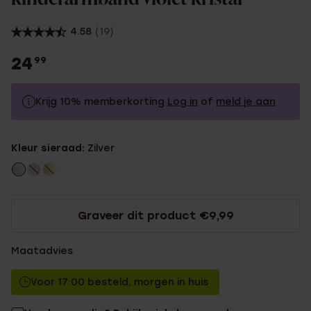
4.58
(19)
24
99
Krijg 10% memberkorting
Log in
of
meld je aan
24.99
Zonder memberkorting
Kleur sieraad:
Zilver
22.49
Met memberkorting
Graveer dit product €9,99
Maatadvies
Voor 17:00 besteld, morgen in huis