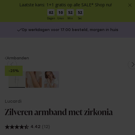
Laatste kans: 1+1 gratis op alle SALE* Shop nu!
02
10
52
52
Dagen
Uren
Min
Sec
Op werkdagen voor 17:00 besteld, morgen in huis
You
Armbanden
are
-25%
here:
Lucardi
Zilveren armband met zirkonia
4.42
(12)