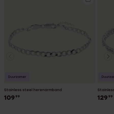
Duurzamer
Duurza
Stainless steel herenarmband
Stainles
109
129
99
99