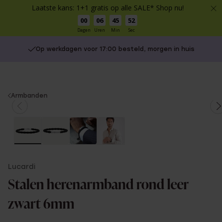
Laatste kans: 1+1 gratis op alle SALE* Shop nu!
00
06
45
52
Dagen
Uren
Min
Sec
Op werkdagen voor 17:00 besteld, morgen in huis
You
Armbanden
are
here:
Lucardi
Stalen herenarmband rond leer
zwart 6mm