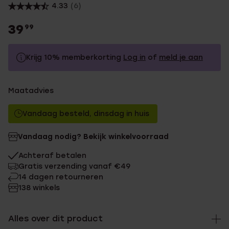
4.33
(6)
39
99
Krijg 10% memberkorting
Log in
of
meld je aan
39.99
Zonder memberkorting
Maatadvies
35.99
Met memberkorting
Vandaag besteld, dinsdag in huis
Vandaag nodig? Bekijk winkelvoorraad
Achteraf betalen
Gratis verzending vanaf €49
14 dagen retourneren
138 winkels
Alles over dit product