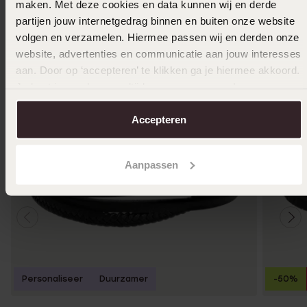
maken. Met deze cookies en data kunnen wij en derde
Ook leuk voor jou
partijen jouw internetgedrag binnen en buiten onze website
volgen en verzamelen. Hiermee passen wij en derden onze
website, advertenties en communicatie aan jouw interesses
aan. Door op ‘accepteren’ te klikken ga je hiermee akkoord.
Je kunt je voorkeuren altijd weer aanpassen. Lees er meer
over in ons
cookiebeleid
.
Accepteren
Aanpassen
Personaliseer
Duurzamer
-50%