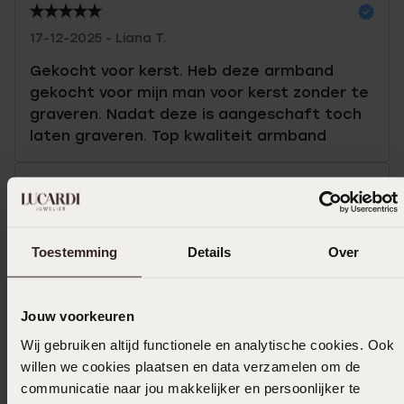
17-12-2025 - Liana T.
Gekocht voor kerst. Heb deze armband
gekocht voor mijn man voor kerst zonder te
graveren. Nadat deze is aangeschaft toch
laten graveren. Top kwaliteit armband
11-03-2025 - Jacqueline B.
Toestemming
Details
Over
Toon meer
Jouw voorkeuren
Wij gebruiken altijd functionele en analytische cookies. Ook
In winkelmand
willen we cookies plaatsen en data verzamelen om de
communicatie naar jou makkelijker en persoonlijker te