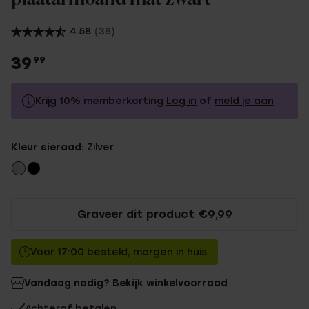
4.58
(38)
39
99
Krijg 10% memberkorting
Log in
of
meld je aan
39.99
Zonder memberkorting
Kleur sieraad:
Zilver
35.99
Met memberkorting
Graveer dit product €9,99
Voor 17:00 besteld, morgen in huis
Vandaag nodig? Bekijk winkelvoorraad
Achteraf betalen