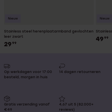
Nieuw
Nieuw
Stainless steel herenplaatarmband gevlochten
Stainles
leer zwart
49
99
29
99
Op werkdagen voor 17:00
14 dagen retourneren
besteld, morgen in huis
Gratis verzending vanaf
4,67 uit 5 (82.000+
€49
reviews)