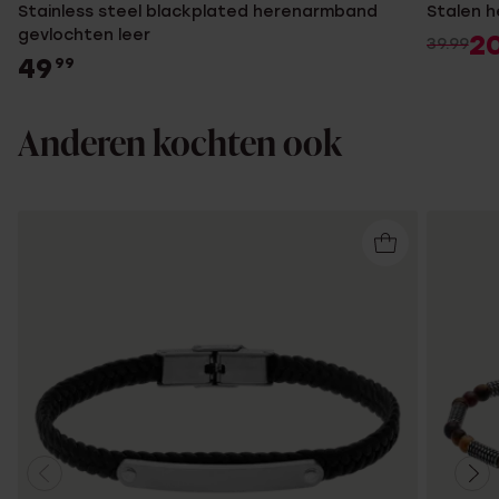
Stainless steel blackplated herenarmband
Stalen 
gevlochten leer
2
39.99
49
99
Anderen kochten ook