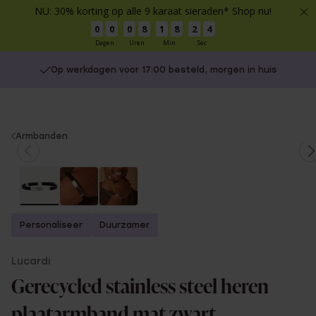
NU: 30% korting op alle 9 karaat sieraden* Shop nu!
0
0
0
8
1
8
2
3
Dagen
Uren
Min
Sec
Op werkdagen voor 17:00 besteld, morgen in huis
You
Armbanden
are
here:
Personaliseer
Duurzamer
Lucardi
Gerecycled stainless steel heren
plaatarmband mat zwart