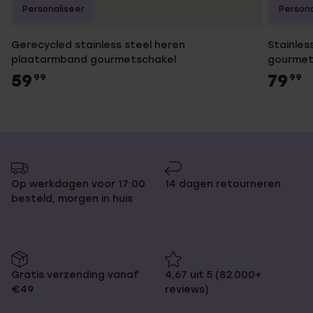
Personaliseer
Persona
Gerecycled stainless steel heren
Stainles
plaatarmband gourmetschakel
gourmet
59
79
99
99
Op werkdagen voor 17:00
14 dagen retourneren
besteld, morgen in huis
Gratis verzending vanaf
4,67 uit 5 (82.000+
€49
reviews)