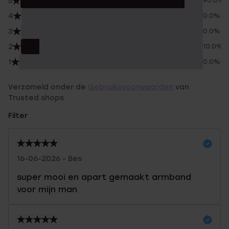
5
90.0%
4
0.0%
3
0.0%
2
10.0%
1
0.0%
Verzameld onder de
Gebruiksvoorwaarden
van
Trusted shops
Filter
16-06-2026 - Bes
super mooi en apart gemaakt armband
voor mijn man