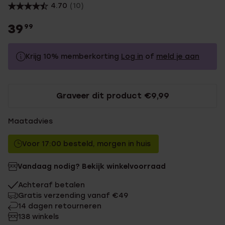
4.70
(10)
39
99
Krijg 10% memberkorting
Log in
of
meld je aan
39.99
Zonder memberkorting
Graveer dit product €9,99
35.99
Met memberkorting
Maatadvies
Voor 17:00 besteld, morgen in huis
Vandaag nodig? Bekijk winkelvoorraad
Achteraf betalen
Gratis verzending vanaf €49
14 dagen retourneren
138 winkels