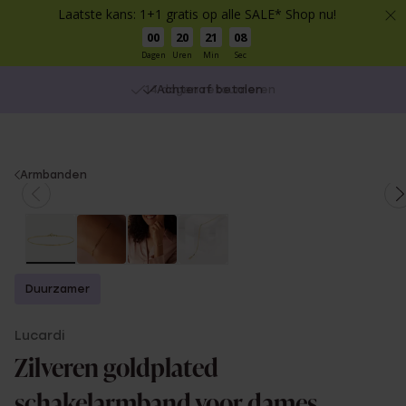
Laatste kans: 1+1 gratis op alle SALE* Shop nu!
00
20
21
08
Dagen
Uren
Min
Sec
Achteraf betalen
You
Armbanden
are
here:
Duurzamer
Lucardi
Zilveren goldplated
schakelarmband voor dames