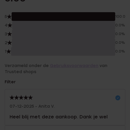
5
100.0%
4
0.0%
3
0.0%
2
0.0%
1
0.0%
Verzameld onder de
Gebruiksvoorwaarden
van
Trusted shops
Filter
07-12-2025 - Anita V.
Heel blij met deze aankoop. Dank je wel