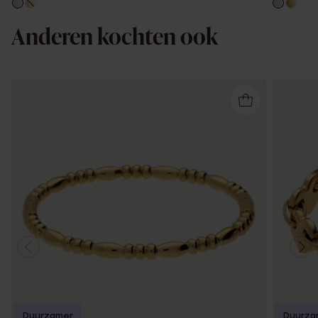
Anderen kochten ook
Duurzamer
Duurza