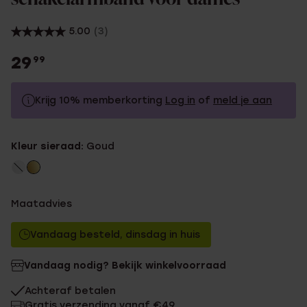
5.00
(3)
29
99
Krijg 10% memberkorting
Log in
of
meld je aan
29.99
Zonder memberkorting
Kleur sieraad:
Goud
26.99
Met memberkorting
Maatadvies
Vandaag besteld, dinsdag in huis
Vandaag nodig? Bekijk winkelvoorraad
Achteraf betalen
Gratis verzending vanaf €49