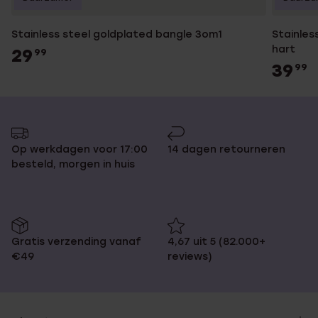
Stainless steel goldplated bangle 3om1
Stainles
hart
29
99
39
99
Op werkdagen voor 17:00
14 dagen retourneren
besteld, morgen in huis
Gratis verzending vanaf
4,67 uit 5 (82.000+
€49
reviews)