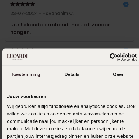
23-07-2024 - Havahanim C.
Uitstekende armband, met of zonder
hanger..
29-05-2024 - Sjan V.
Toestemming
Details
Over
Selecteer maat & bestel
Jouw voorkeuren
Wij gebruiken altijd functionele en analytische cookies. Ook
Ook leuk voor jou
willen we cookies plaatsen en data verzamelen om de
communicatie naar jou makkelijker en persoonlijker te
maken. Met deze cookies en data kunnen wij en derde
partijen jouw internetgedrag binnen en buiten onze website