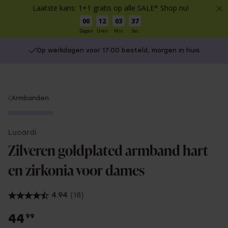
Laatste kans: 1+1 gratis op alle SALE* Shop nu!
00
12
03
37
Dagen
Uren
Min
Sec
Op werkdagen voor 17:00 besteld, morgen in huis
You
Armbanden
are
Bestseller
here:
Lucardi
Zilveren goldplated armband hart
en zirkonia voor dames
4.94
(18)
44
99