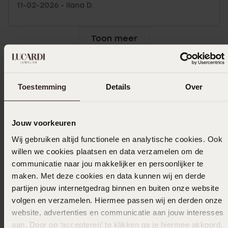
11-02-2026 - Ilana D.
Toon meer
Toestemming
Details
Over
Selecteer maat & bestel
Ook leuk voor jou
Jouw voorkeuren
Wij gebruiken altijd functionele en analytische cookies. Ook
willen we cookies plaatsen en data verzamelen om de
communicatie naar jou makkelijker en persoonlijker te
maken. Met deze cookies en data kunnen wij en derde
partijen jouw internetgedrag binnen en buiten onze website
volgen en verzamelen. Hiermee passen wij en derden onze
website, advertenties en communicatie aan jouw interesses
aan. Door op ‘accepteren’ te klikken ga je hiermee akkoord.