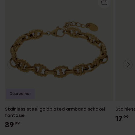
Duurzamer
Stainless steel goldplated armband schakel
Stainles
fantasie
17
99
39
99