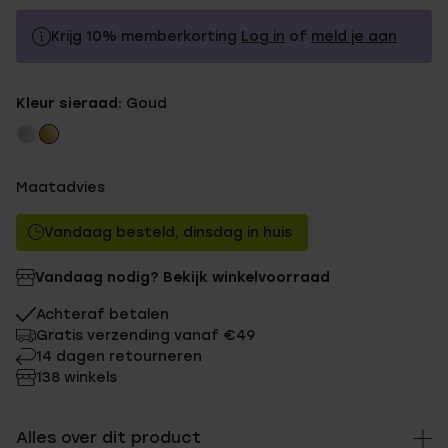
Krijg 10% memberkorting
Log in
of
meld je aan
44.99
Zonder memberkorting
Kleur sieraad:
Goud
40.49
Met memberkorting
Maatadvies
Vandaag besteld, dinsdag in huis
Vandaag nodig? Bekijk winkelvoorraad
Achteraf betalen
Gratis verzending vanaf €49
14 dagen retourneren
138 winkels
Alles over dit product