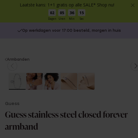
Laatste kans: 1+1 gratis op alle SALE* Shop nu!
02
05
36
14
Dagen
Uren
Min
Sec
Op werkdagen voor 17:00 besteld, morgen in huis
You
Armbanden
are
here:
Guess
Guess stainless steel closed forever
armband