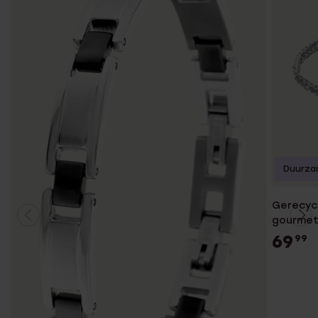
Duurza
Gerecyc
gourme
69
99