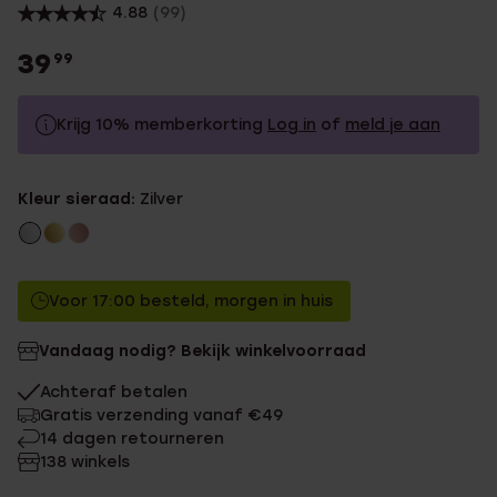
4.88
(99)
39
99
Krijg 10% memberkorting
Log in
of
meld je aan
39.99
Zonder memberkorting
Kleur sieraad:
Zilver
35.99
Met memberkorting
Voor 17:00 besteld, morgen in huis
Vandaag nodig? Bekijk winkelvoorraad
Achteraf betalen
Gratis verzending vanaf €49
14 dagen retourneren
138 winkels