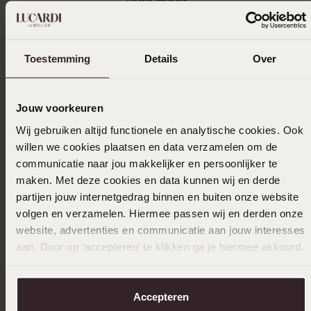
Toon meer
Toestemming
Details
Over
In winkelmand
Ook leuk voor jou
Jouw voorkeuren
Wij gebruiken altijd functionele en analytische cookies. Ook
willen we cookies plaatsen en data verzamelen om de
communicatie naar jou makkelijker en persoonlijker te
maken. Met deze cookies en data kunnen wij en derde
partijen jouw internetgedrag binnen en buiten onze website
volgen en verzamelen. Hiermee passen wij en derden onze
website, advertenties en communicatie aan jouw interesses
aan. Door op ‘accepteren’ te klikken ga je hiermee akkoord.
Je kunt je voorkeuren altijd weer aanpassen. Lees er meer
over in ons
cookiebeleid
.
Accepteren