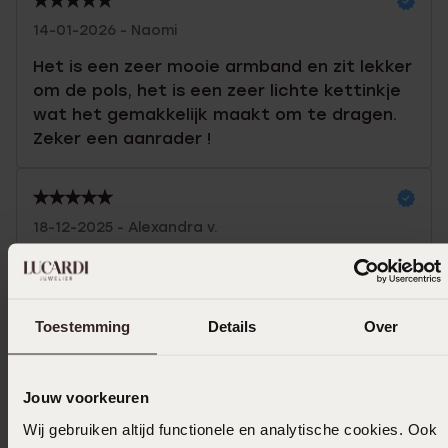
14-01-2026 - Naomi
Het is een zeer mooie armband en zit lekker
om de pols, het is een zeer lichte kettinkje
wat het gemakkelijk maakt om te dragen.
Zeker een aanrader !
18-12-2025 - Alexandra v.
Werkt perfect, geen probleem mee gehad,
ziet er leuk en mooi uit. Zijn er heel erg blij
mee
Toestemming
Details
Over
Toon meer
Jouw voorkeuren
Wij gebruiken altijd functionele en analytische cookies. Ook