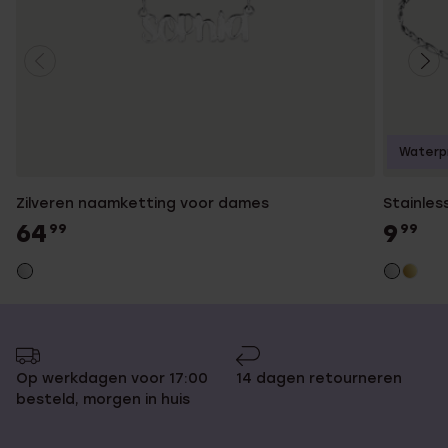
Waterp
Zilveren naamketting voor dames
Stainles
64
9
99
99
Op werkdagen voor 17:00
14 dagen retourneren
besteld, morgen in huis