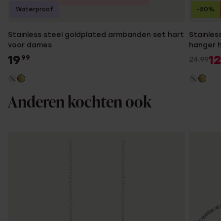
Waterproof
-50%
Stainless steel goldplated armbanden set hart
Stainles
voor dames
hanger 
19
12
99
24.99
Anderen kochten ook