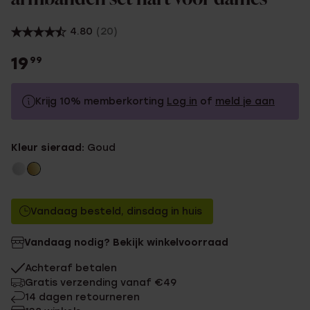
4.80
(20)
19
99
Krijg 10% memberkorting
Log in
of
meld je aan
19.99
Zonder memberkorting
Kleur sieraad:
Goud
17.99
Met memberkorting
Vandaag besteld, dinsdag in huis
Vandaag nodig? Bekijk winkelvoorraad
Achteraf betalen
Gratis verzending vanaf €49
14 dagen retourneren