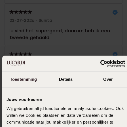
23-07-2026 - Sunita
Ik vind het supergoed, daarom heb ik een
tweede gehaald.
15-06-2026 - Iwona
Toestemming
Details
Over
Toon meer
Jouw voorkeuren
Wij gebruiken altijd functionele en analytische cookies. Ook
Uitverkocht
willen we cookies plaatsen en data verzamelen om de
communicatie naar jou makkelijker en persoonlijker te
Ook leuk voor jou