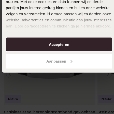
maken. Met deze cookies en data kunnen wij en derde
partijen jouw internetgedrag binnen en buiten onze website
volgen en verzamelen. Hiermee passen wij en derden onze
website, advertenties en communicatie aan jouw interesses
aan. Door op ‘accepteren’ te klikken ga je hiermee akkoord.
Je kunt je voorkeuren altijd weer aanpassen. Lees er meer
over in ons
cookiebeleid
.
Accepteren
Aanpassen
Nieuw
Nieuw
Stainless steel herenplaatarmband gevlochten
Stainles