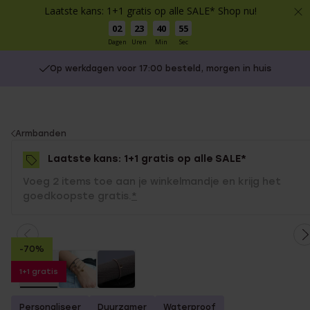
Laatste kans: 1+1 gratis op alle SALE* Shop nu!
02
23
40
54
Dagen
Uren
Min
Sec
Op werkdagen voor 17:00 besteld, morgen in huis
You
Armbanden
are
Laatste kans: 1+1 gratis op alle SALE*
here:
Voeg 2 items toe aan je winkelmandje en krijg het
goedkoopste gratis.
*
-70%
1+1 gratis
Personaliseer
Duurzamer
Waterproof