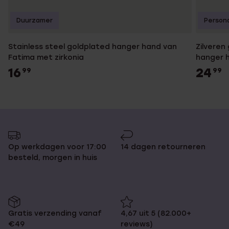
Duurzamer
Persona
Stainless steel goldplated hanger hand van
Zilvere
Fatima met zirkonia
hanger 
16
24
99
99
Op werkdagen voor 17:00
14 dagen retourneren
besteld, morgen in huis
Gratis verzending vanaf
4,67 uit 5 (82.000+
€49
reviews)