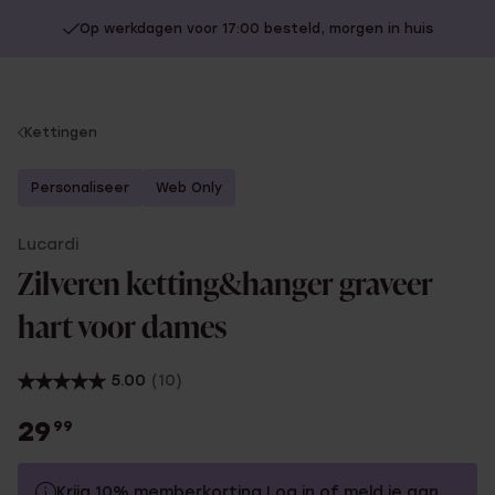
Op werkdagen voor 17:00 besteld, morgen in huis
You
Kettingen
are
here:
Personaliseer
Web Only
Lucardi
Zilveren ketting&hanger graveer
hart voor dames
5.00
(10)
29
99
Krijg 10% memberkorting
Log in
of
meld je aan