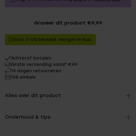
29.99
Zonder memberkorting
Graveer dit product €9,99
26.99
Met memberkorting
Voor 17:00 besteld, morgen in huis
Achteraf betalen
Gratis verzending vanaf €49
14 dagen retourneren
138 winkels
Alles over dit product
Onderhoud & tips