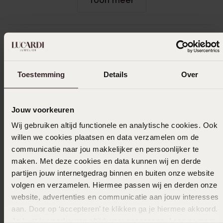
Toon meer
In winkelmand
Toestemming
Details
Over
Ook leuk voor jou
Jouw voorkeuren
Wij gebruiken altijd functionele en analytische cookies. Ook
willen we cookies plaatsen en data verzamelen om de
communicatie naar jou makkelijker en persoonlijker te
maken. Met deze cookies en data kunnen wij en derde
partijen jouw internetgedrag binnen en buiten onze website
volgen en verzamelen. Hiermee passen wij en derden onze
website, advertenties en communicatie aan jouw interesses
aan. Door op ‘accepteren’ te klikken ga je hiermee akkoord.
Je kunt je voorkeuren altijd weer aanpassen. Lees er meer