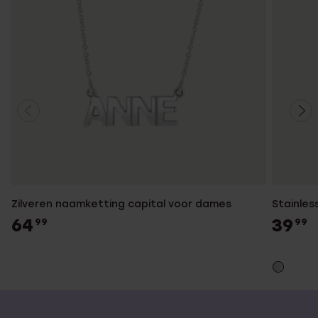
Zilveren naamketting capital voor dames
Stainles
64
39
99
99