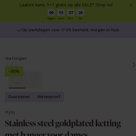
Laatste kans: 1+1 gratis op alle SALE* Shop nu!
00
15
37
20
Dagen
Uren
Min
Sec
Op werkdagen voor 17:00 besteld, morgen in huis
You
Kettingen
are
-30%
here:
Duurzamer
Waterproof
Myla
Stainless steel goldplated ketting
met hanger voor dames