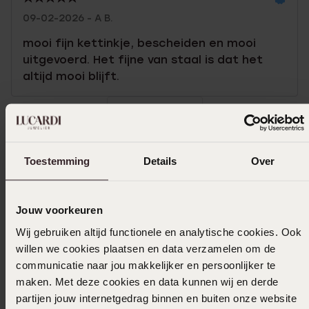
09-02-2026 - A B.
mooi fijn kettinkje, bescheiden en mooi
uitgevoerd. Het fijne van staal is dat het
altijd mooi blijft.
Toon meer
Toestemming
Details
Over
In winkelmand
Jouw voorkeuren
Ook leuk voor jou
Wij gebruiken altijd functionele en analytische cookies. Ook
willen we cookies plaatsen en data verzamelen om de
communicatie naar jou makkelijker en persoonlijker te
maken. Met deze cookies en data kunnen wij en derde
partijen jouw internetgedrag binnen en buiten onze website