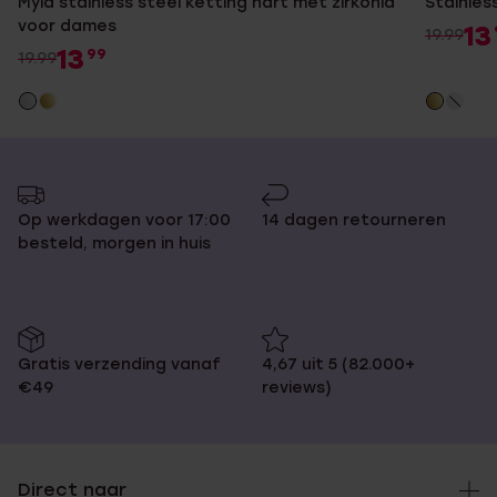
Myla stainless steel ketting hart met zirkonia
Stainles
voor dames
13
19.99
13
99
19.99
Op werkdagen voor 17:00
14 dagen retourneren
besteld, morgen in huis
Gratis verzending vanaf
4,67 uit 5 (82.000+
€49
reviews)
Direct naar