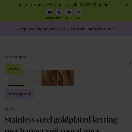
Laatste kans: 1+1 gratis op alle SALE* Shop nu!
02
18
06
17
Dagen
Uren
Min
Sec
Op werkdagen voor 17:00 besteld, morgen in huis
You
Kettingen
are
-30%
here:
Waterproof
Myla
Stainless steel goldplated ketting
met hanger ruit voor dames