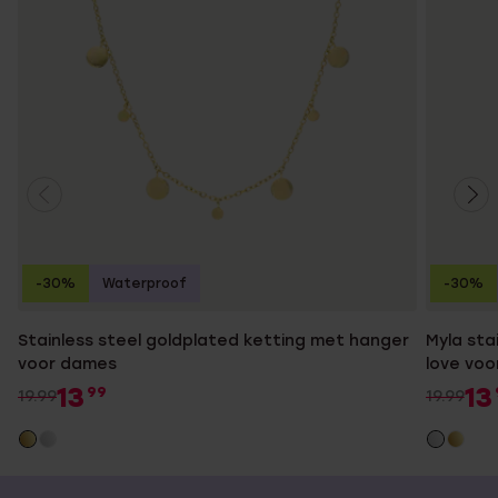
-30%
Waterproof
-30%
Stainless steel goldplated ketting met hanger
Myla sta
voor dames
love vo
13
13
99
19.99
19.99