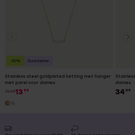
-30%
Duurzamer
Stainless steel goldplated ketting met hanger
Stainles
met parel voor dames
dames
13
34
99
99
19.99