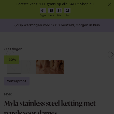
Laatste kans: 1+1 gratis op alle SALE* Shop nu!
01
15
34
25
Dagen
Uren
Min
Sec
Op werkdagen voor 17:00 besteld, morgen in huis
You
Kettingen
are
-30%
here:
Waterproof
Myla
Myla stainless steel ketting met
parels voor dames