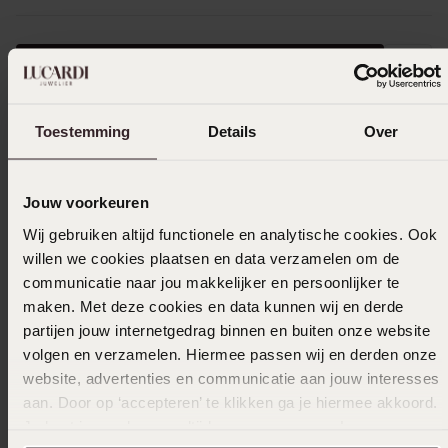
In winkelmand
Ook leuk voor jou
Toestemming
Details
Over
Jouw voorkeuren
Wij gebruiken altijd functionele en analytische cookies. Ook
willen we cookies plaatsen en data verzamelen om de
communicatie naar jou makkelijker en persoonlijker te
maken. Met deze cookies en data kunnen wij en derde
partijen jouw internetgedrag binnen en buiten onze website
volgen en verzamelen. Hiermee passen wij en derden onze
website, advertenties en communicatie aan jouw interesses
aan. Door op ‘accepteren’ te klikken ga je hiermee akkoord.
Je kunt je voorkeuren altijd weer aanpassen. Lees er meer