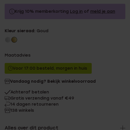
Krijg 10% memberkorting
Log in
of
meld je aan
49.99
Zonder memberkorting
Kleur sieraad:
Goud
44.99
Met memberkorting
Maatadvies
Voor 17:00 besteld, morgen in huis
Vandaag nodig? Bekijk winkelvoorraad
Achteraf betalen
Gratis verzending vanaf €49
14 dagen retourneren
138 winkels
Alles over dit product