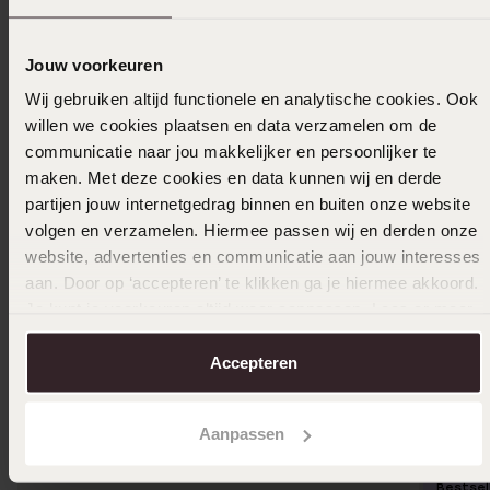
Ook leuk voor jou
Jouw voorkeuren
Wij gebruiken altijd functionele en analytische cookies. Ook
willen we cookies plaatsen en data verzamelen om de
communicatie naar jou makkelijker en persoonlijker te
maken. Met deze cookies en data kunnen wij en derde
partijen jouw internetgedrag binnen en buiten onze website
volgen en verzamelen. Hiermee passen wij en derden onze
website, advertenties en communicatie aan jouw interesses
aan. Door op ‘accepteren’ te klikken ga je hiermee akkoord.
Je kunt je voorkeuren altijd weer aanpassen. Lees er meer
over in ons
cookiebeleid
.
Accepteren
Aanpassen
Bestsel