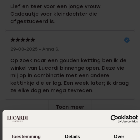
Lief en teer voor een jonge vrouw.
Cadeautje voor kleindochter die
afgestudeerd is.
29-08-2025 - Anna S.
Op zoek naar een gouden ketting ben ik de
winkel van Lucardi binnengelopen. Deze viel
mij op in combinatie met een andere
kettinkje die er lag. Een week later; ik draag
ze elke dag en mega tevreden.
Toon meer
Toestemming
Details
Over
Selecteer maat & bestel