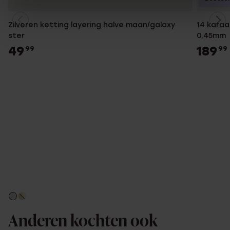
Zilveren ketting layering halve maan/galaxy
14 karaa
ster
0,45mm
49
189
99
99
Anderen kochten ook