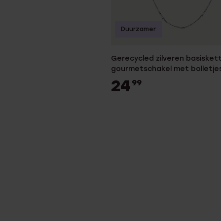
Duurzamer
Gerecycled zilveren basisket
gourmetschakel met bolletje
dames
24
99