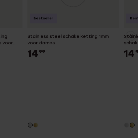
Bestseller
Best
ting
Stainless steel schakelketting 1mm
Stainl
s voor
voor dames
schak
14
14
99