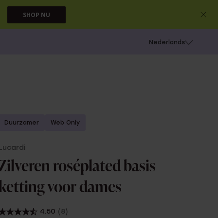
SHOP NU
 schieten
Nederlands
Duurzamer
Web Only
Lucardi
Zilveren roséplated basis
ketting voor dames
4.50
(8)