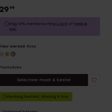
29
99
Krijg 10% memberkorting
Log in
of
meld je
aan
29.99
Zonder memberkorting
Kleur sieraad:
Rose
26.99
Met memberkorting
Maatadvies
Selecteer maat & bestel
Vandaag besteld, dinsdag in huis
Achteraf betalen