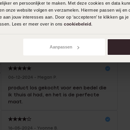
ijker en persoonlijker te maken. Met deze cookies en data kunn
iten onze website volgen en verzamelen. Hiermee passen wij en 
n
Filter
 aan jouw interesses aan. Door op ‘accepteren’ te klikken ga je
assen. Lees er meer over in ons
cookiebeleid
.
0%
24-08-2025
0%
Aanpassen
Mooie degelijke ketting
%
%
%
06-12-2024 - Megan P.
product los gekocht voor een bedel die
ik thuis al had, en het is de perfecte
maat.
16-05-2024 - Yvonne B.