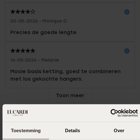
30-05-2026 - Monique D.
Precies de goede lengte
16-05-2026 - Melanie
Mooie basis ketting, goed te combineren
met los gekochte hangers.
Toon meer
Selecteer maat & bestel
Toestemming
Details
Over