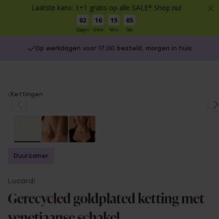
Laatste kans: 1+1 gratis op alle SALE* Shop nu!
02
16
15
04
Dagen
Uren
Min
Sec
Op werkdagen voor 17:00 besteld, morgen in huis
You
Kettingen
are
here:
Duurzamer
Lucardi
Gerecycled goldplated ketting met
venetiaanse schakel