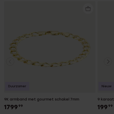
Duurzamer
Nieuw
9K armband met gourmet schakel 7mm
9 karaat
1799
199
99
99