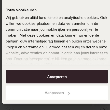
Ook leuk voor jou
Jouw voorkeuren
Wij gebruiken altijd functionele en analytische cookies. Ook
willen we cookies plaatsen en data verzamelen om de
communicatie naar jou makkelijker en persoonlijker te
maken. Met deze cookies en data kunnen wij en derde
partijen jouw internetgedrag binnen en buiten onze website
volgen en verzamelen. Hiermee passen wij en derden onze
website, advertenties en communicatie aan jouw interesses
aan. Door op ‘accepteren’ te klikken ga je hiermee akkoord.
Je kunt je voorkeuren altijd weer aanpassen. Lees er meer
over in ons
cookiebeleid
.
Accepteren
Aanpassen
Duurza
Bestseller