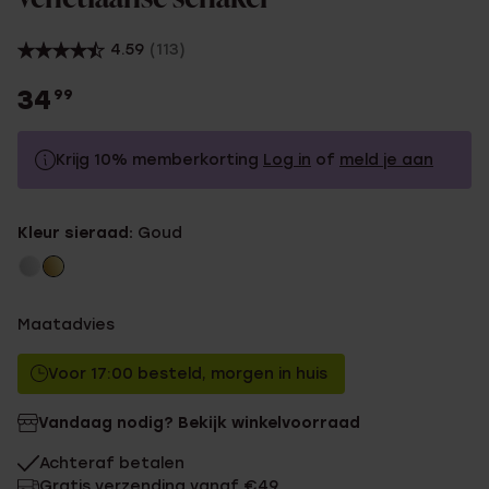
4.59
(113)
34
99
Krijg 10% memberkorting
Log in
of
meld je aan
34.99
Zonder memberkorting
Kleur sieraad:
Goud
31.49
Met memberkorting
Maatadvies
Voor 17:00 besteld, morgen in huis
Vandaag nodig? Bekijk winkelvoorraad
Achteraf betalen
Gratis verzending vanaf €49