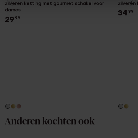
Zilveren ketting met gourmet schakel voor
Zilveren
dames
34
99
29
99
Anderen kochten ook