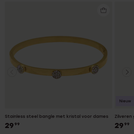
Nieuw
Stainless steel bangle met kristal voor dames
Zilveren
29
29
99
99