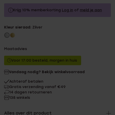
Krijg 10% memberkorting
Log in
of
meld je aan
19.99
Zonder memberkorting
Kleur sieraad:
Zilver
17.99
Met memberkorting
Maatadvies
Voor 17:00 besteld, morgen in huis
Vandaag nodig? Bekijk winkelvoorraad
Achteraf betalen
Gratis verzending vanaf €49
14 dagen retourneren
138 winkels
Alles over dit product