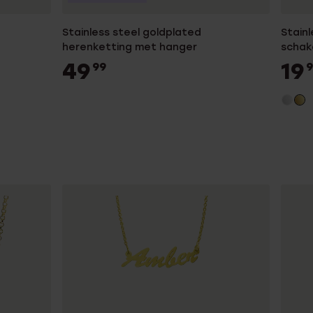
Stainless steel goldplated
Stainl
herenketting met hanger
schak
49
19
99
9