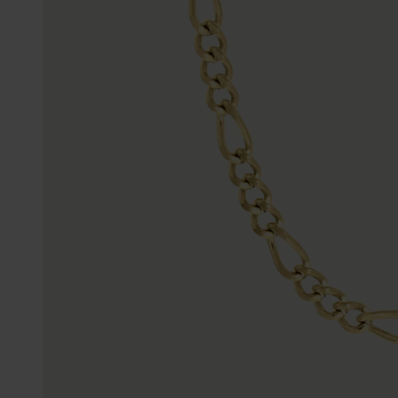
Enkelbandjes
Trouwringen
Accessoires
Piercings