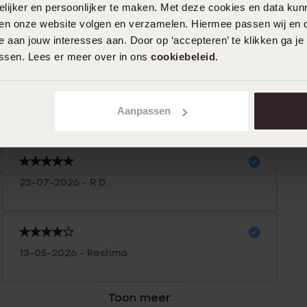
ijker en persoonlijker te maken. Met deze cookies en data kunn
iten onze website volgen en verzamelen. Hiermee passen wij en 
n
Filter
 aan jouw interesses aan. Door op ‘accepteren’ te klikken ga je
assen. Lees er meer over in ons
cookiebeleid
.
%
31-07-2026 - R A.
0%
Aanpassen
Mooie prijs voor Mooie kwaliteit.
%
%
%
23-07-2026 - R D.
13-05-2026 - Reshma
Toon meer