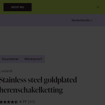
SHOP NU
 schieten
Nederlands
Duurzamer
Waterproof
Lucardi
Stainless steel goldplated
herenschakelketting
4.77
(30)