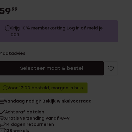
59
99
Krijg 10% memberkorting
Log in
of
meld je
aan
59.99
Zonder memberkorting
Maatadvies
53.99
Met memberkorting
Selecteer maat & bestel
Voor 17:00 besteld, morgen in huis
Vandaag nodig? Bekijk winkelvoorraad
Achteraf betalen
Gratis verzending vanaf €49
14 dagen retourneren
138 winkels