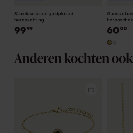
Stainless steel goldplated
Guess stain
herenketting
herenschak
99
60
99
00
Anderen kochten ook