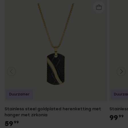
Duurzamer
Duurza
Stainless steel goldplated herenketting met
Stainles
hanger met zirkonia
99
99
59
99