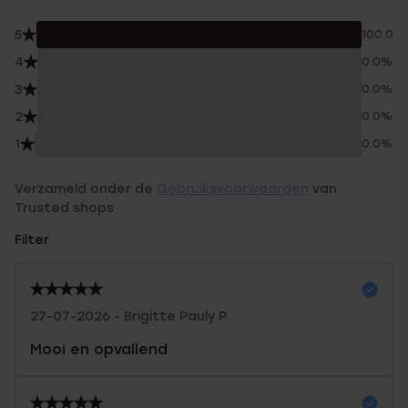
5
100.0%
4
0.0%
3
0.0%
2
0.0%
1
0.0%
Verzameld onder de
Gebruiksvoorwaarden
van
Trusted shops
Filter
27-07-2026 - Brigitte Pauly P.
Mooi en opvallend