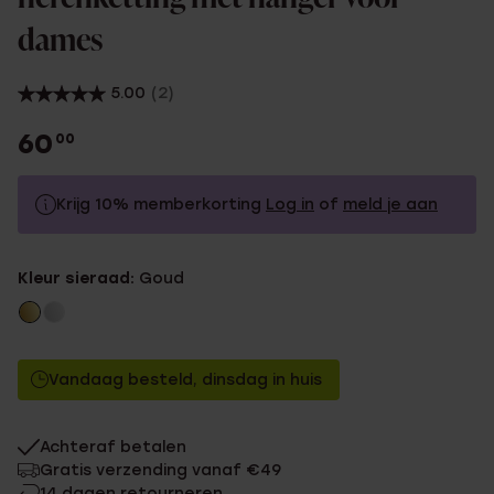
dames
5.00
(2)
60
00
Krijg 10% memberkorting
Log in
of
meld je aan
60.0
Zonder memberkorting
Kleur sieraad:
Goud
54.0
Met memberkorting
Vandaag besteld, dinsdag in huis
Achteraf betalen
Gratis verzending vanaf €49
14 dagen retourneren