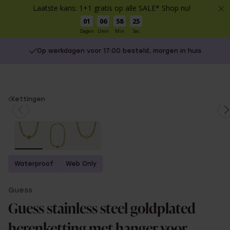
Laatste kans: 1+1 gratis op alle SALE* Shop nu!
01
06
58
25
Dagen
Uren
Min
Sec
Op werkdagen voor 17:00 besteld, morgen in huis
You
Kettingen
are
here:
Waterproof
Web Only
Guess
Guess stainless steel goldplated
herenketting met hanger voor