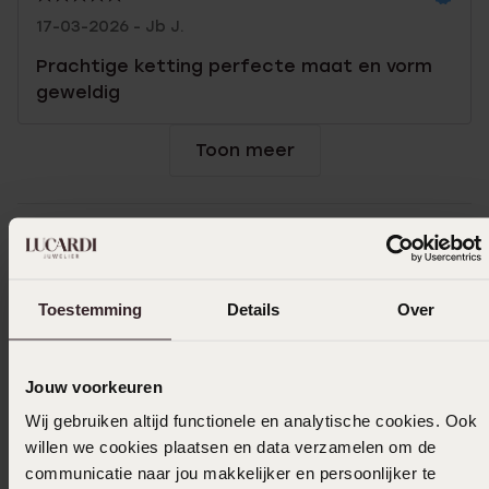
17-03-2026 - Jb J.
Prachtige ketting perfecte maat en vorm
geweldig
Toon meer
In winkelmand
Toestemming
Details
Over
Ook leuk voor jou
Jouw voorkeuren
Wij gebruiken altijd functionele en analytische cookies. Ook
willen we cookies plaatsen en data verzamelen om de
communicatie naar jou makkelijker en persoonlijker te