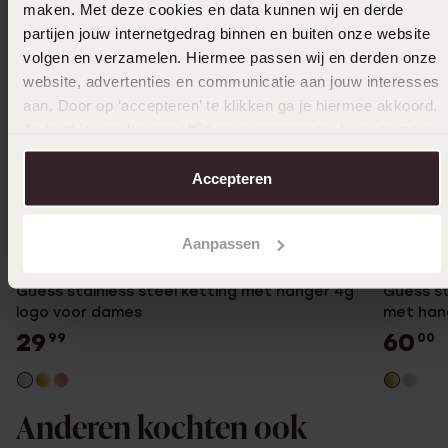
maken. Met deze cookies en data kunnen wij en derde
partijen jouw internetgedrag binnen en buiten onze website
volgen en verzamelen. Hiermee passen wij en derden onze
website, advertenties en communicatie aan jouw interesses
aan. Door op ‘accepteren’ te klikken ga je hiermee akkoord.
Je kunt je voorkeuren altijd weer aanpassen. Lees er meer
over in ons
cookiebeleid
.
Accepteren
Waterp
Aanpassen
Guess stainless steel ketting met hanger 4g
Guess st
logo voor dames
met han
29
60
99
00
Anderen kochten ook