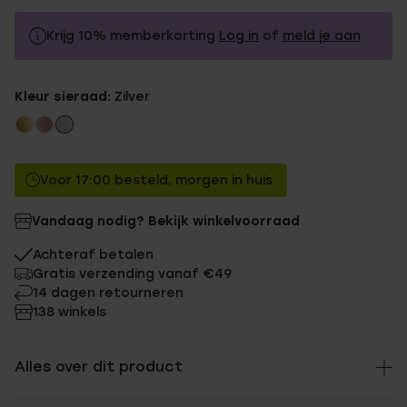
Krijg 10% memberkorting
Log in
of
meld je aan
29.99
Zonder memberkorting
Kleur sieraad:
Zilver
26.99
Met memberkorting
Voor 17:00 besteld, morgen in huis
Vandaag nodig? Bekijk winkelvoorraad
Achteraf betalen
Gratis verzending vanaf €49
14 dagen retourneren
138 winkels
Alles over dit product